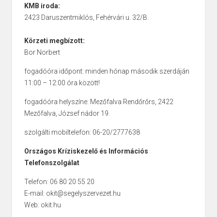
KMB iroda:
2423 Daruszentmiklós, Fehérvári u. 32/B.
Körzeti megbízott:
Bor Norbert
fogadóóra időpont: minden hónap második szerdáján
11:00 – 12:00 óra között!
fogadóóra helyszíne: Mezőfalva Rendőrőrs, 2422
Mezőfalva, József nádor 19.
szolgálti mobiltelefon: 06-20/2777638
Országos Kríziskezelő és Információs
Telefonszolgálat
Telefon: 06 80 20 55 20
E-mail: okit@segelyszervezet.hu
Web: okit.hu