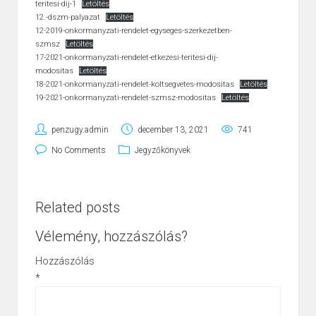
teritesi-dij-1
Letöltés
12.-dszm-palyazat
Letöltés
12-2019-onkormanyzati-rendelet-egyseges-szerkezetben-
szmsz
Letöltés
17-2021-onkormanyzati-rendelet-etkezesi-teritesi-dij-
modositas
Letöltés
18-2021-onkormanyzati-rendelet-koltsegvetes-modositas
Letöltés
19-2021-onkormanyzati-rendelet-szmsz-modositas
Letöltés
penzugy.admin
december 13, 2021
741
No Comments
Jegyzőkönyvek
Related posts
Vélemény, hozzászólás?
Hozzászólás
*