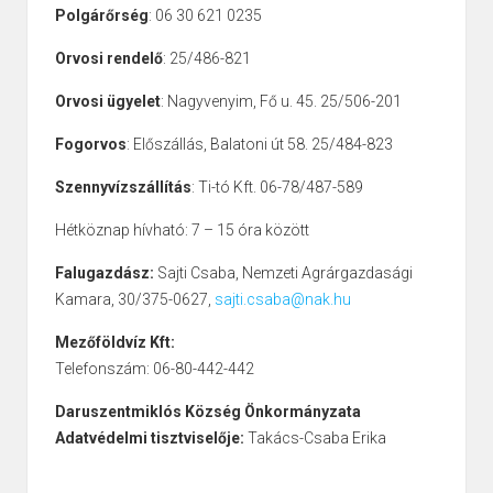
Polgárőrség
: 06 30 621 0235
Orvosi rendelő
: 25/486-821
Orvosi ügyelet
: Nagyvenyim, Fő u. 45. 25/506-201
Fogorvos
: Előszállás, Balatoni út 58. 25/484-823
Szennyvízszállítás
: Ti-tó Kft. 06-78/487-589
Hétköznap hívható: 7 – 15 óra között
Falugazdász:
Sajti Csaba, Nemzeti Agrárgazdasági
Kamara, 30/375-0627,
sajti.csaba@nak.hu
Mezőföldvíz Kft:
Telefonszám: 06-80-442-442
Daruszentmiklós Község Önkormányzata
Adatvédelmi tisztviselője:
Takács-Csaba Erika