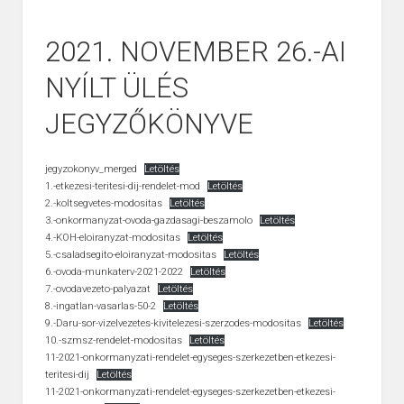
2021. NOVEMBER 26.-AI
NYÍLT ÜLÉS
JEGYZŐKÖNYVE
jegyzokonyv_merged
Letöltés
1.-etkezesi-teritesi-dij-rendelet-mod
Letöltés
2.-koltsegvetes-modositas
Letöltés
3.-onkormanyzat-ovoda-gazdasagi-beszamolo
Letöltés
4.-KOH-eloiranyzat-modositas
Letöltés
5.-csaladsegito-eloiranyzat-modositas
Letöltés
6.-ovoda-munkaterv-2021-2022
Letöltés
7.-ovodavezeto-palyazat
Letöltés
8.-ingatlan-vasarlas-50-2
Letöltés
9.-Daru-sor-vizelvezetes-kivitelezesi-szerzodes-modositas
Letöltés
10.-szmsz-rendelet-modositas
Letöltés
11-2021-onkormanyzati-rendelet-egyseges-szerkezetben-etkezesi-
teritesi-dij
Letöltés
11-2021-onkormanyzati-rendelet-egyseges-szerkezetben-etkezesi-