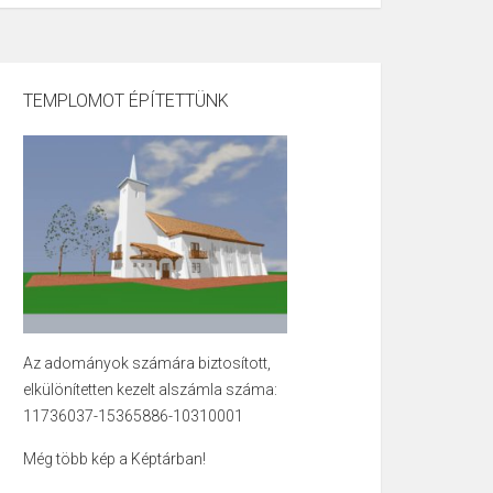
pjatekrol/a-
TEMPLOMOT ÉPÍTETTÜNK
Az adományok számára biztosított,
elkülönítetten kezelt alszámla száma:
11736037-15365886-10310001
Még több kép a Képtárban!