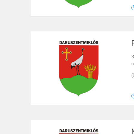
S
r
(