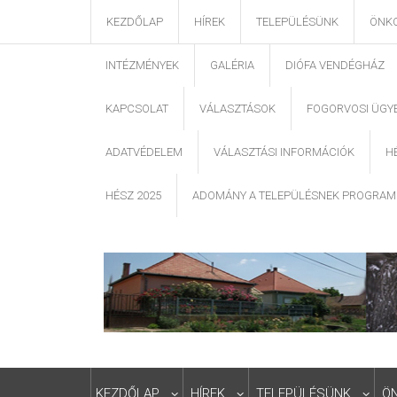
KEZDŐLAP
HÍREK
TELEPÜLÉSÜNK
ÖNK
INTÉZMÉNYEK
GALÉRIA
DIÓFA VENDÉGHÁZ
KAPCSOLAT
VÁLASZTÁSOK
FOGORVOSI ÜGY
ADATVÉDELEM
VÁLASZTÁSI INFORMÁCIÓK
H
HÉSZ 2025
ADOMÁNY A TELEPÜLÉSNEK PROGRAM
KEZDŐLAP
HÍREK
TELEPÜLÉSÜNK
Ö