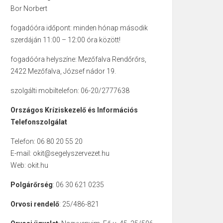
Bor Norbert
fogadóóra időpont: minden hónap második
szerdáján 11:00 – 12:00 óra között!
fogadóóra helyszíne: Mezőfalva Rendőrőrs,
2422 Mezőfalva, József nádor 19.
szolgálti mobiltelefon: 06-20/2777638
Országos Kríziskezelő és Információs
Telefonszolgálat
Telefon: 06 80 20 55 20
E-mail: okit@segelyszervezet.hu
Web: okit.hu
Polgárőrség
: 06 30 621 0235
Orvosi rendelő
: 25/486-821