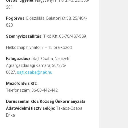
Orvosi ügyelet
: Nagyvenyim, Fő u. 45. 25/506-
201
Fogorvos
: Előszállás, Balatoni út 58. 25/484-
823
Szennyvízszállítás
: Ti-tó Kft. 06-78/487-589
Hétköznap hívható: 7 – 15 óra között
Falugazdász:
Sajti Csaba, Nemzeti
Agrárgazdasági Kamara, 30/375-
0627,
sajti.csaba@nak.hu
Mezőföldvíz Kft:
Telefonszám: 06-80-442-442
Daruszentmiklós Község Önkormányzata
Adatvédelmi tisztviselője:
Takács-Csaba
Erika