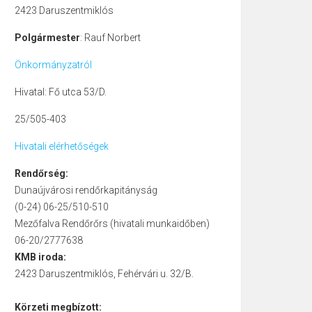
2423 Daruszentmiklós
Polgármester
: Rauf Norbert
Önkormányzatról
Hivatal: Fő utca 53/D.
25/505-403
Hivatali elérhetőségek
Rendőrség:
Dunaújvárosi rendőrkapitányság
(0-24) 06-25/510-510
Mezőfalva Rendőrőrs (hivatali munkaidőben)
06-20/2777638
KMB iroda:
2423 Daruszentmiklós, Fehérvári u. 32/B.
Körzeti megbízott: