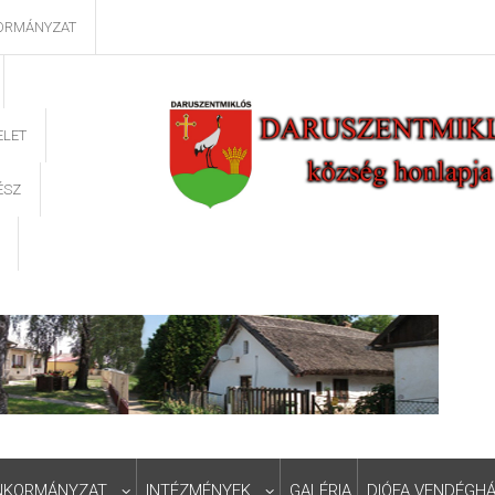
ORMÁNYZAT
ELET
ÉSZ
NKORMÁNYZAT
INTÉZMÉNYEK
GALÉRIA
DIÓFA VENDÉGH