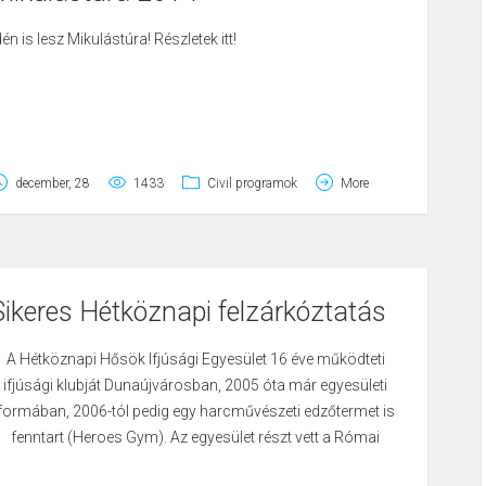
dén is lesz Mikulástúra!
Részletek itt!
december, 28
1433
Civil programok
More
Sikeres Hétköznapi felzárkóztatás
A Hétköznapi Hősök Ifjúsági Egyesület 16 éve működteti
ifjúsági klubját Dunaújvárosban, 2005 óta már egyesületi
formában, 2006-tól pedig egy harcművészeti edzőtermet is
fenntart (Heroes Gym). Az egyesület részt vett a Római
városrész szociális város-rehabilitációjában Hétköznapi