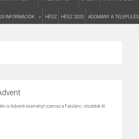
SI INFORMÁCIÓK
HÉSZ
HÉSZ 2025
ADOMÁNY A TELEPÜLÉ
Advent
dén is Adventi eseményt szervez a Falulánc:
részletek itt.