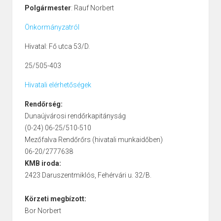
Polgármester
: Rauf Norbert
Önkormányzatról
Hivatal: Fő utca 53/D.
25/505-403
Hivatali elérhetőségek
Rendőrség:
Dunaújvárosi rendőrkapitányság
(0-24) 06-25/510-510
Mezőfalva Rendőrőrs (hivatali munkaidőben)
06-20/2777638
KMB iroda:
2423 Daruszentmiklós, Fehérvári u. 32/B.
Körzeti megbízott:
Bor Norbert