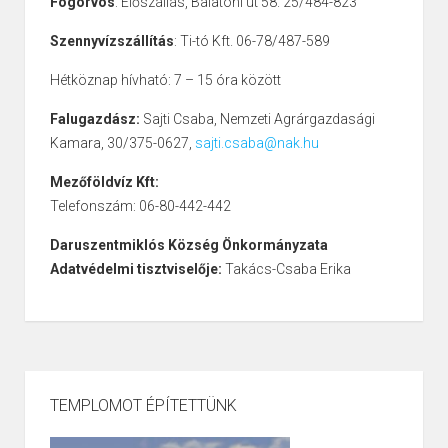
Fogorvos
: Előszállás, Balatoni út 58. 25/484-823
Szennyvízszállítás
: Ti-tó Kft. 06-78/487-589
Hétköznap hívható: 7 – 15 óra között
Falugazdász:
Sajti Csaba, Nemzeti Agrárgazdasági
Kamara, 30/375-0627,
sajti.csaba@nak.hu
Mezőföldvíz Kft:
Telefonszám: 06-80-442-442
Daruszentmiklós Község Önkormányzata
Adatvédelmi tisztviselője:
Takács-Csaba Erika
TEMPLOMOT ÉPÍTETTÜNK