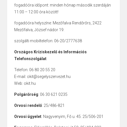
fogadóóra időpont: minden hónap második szerdáján
11:00 – 12:00 óra között!
fogadóóra helyszíne: Mezőfalva Rendőrőrs, 2422
Mezőfalva, József nádor 19.
szolgálti mobiltelefon: 06-20/2777638
Országos Kríziskezelő és Információs
Telefonszolgálat
Telefon: 06 80 20 55 20
E-mail: okit@segelyszervezet.hu
Web: okit.hu
Polgárőrség
: 06 30 621 0235
Orvosi rendelő
: 25/486-821
Orvosi ügyelet
: Nagyvenyim, Fő u. 45. 25/506-201