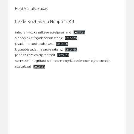
Helyi Vállalkozások
DSZM Közhasznú Nonprofit Kft.
integralt-kockazatkezelesi-eljarasrend
Letöltés
ajandekok-elfogadasanak-rendje
Letöltés
javadalmazasi-szabalyzat
Letöltés
kivonat-javadalmazasi-szabalyz
Letöltés
panasz-kezeles-eljarasrend
Letöltés
szervezeti-integritast-serto-esemenyek-kezelesenek-eljarasrendje-
szabalyzat
Letöltés