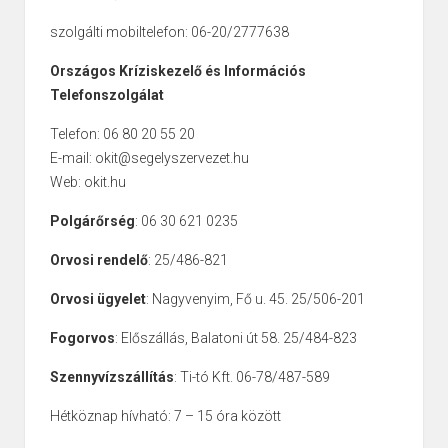
szolgálti mobiltelefon: 06-20/2777638
Országos Kríziskezelő és Információs
Telefonszolgálat
Telefon: 06 80 20 55 20
E-mail: okit@segelyszervezet.hu
Web: okit.hu
Polgárőrség
: 06 30 621 0235
Orvosi rendelő
: 25/486-821
Orvosi ügyelet
: Nagyvenyim, Fő u. 45. 25/506-201
Fogorvos
: Előszállás, Balatoni út 58. 25/484-823
Szennyvízszállítás
: Ti-tó Kft. 06-78/487-589
Hétköznap hívható: 7 – 15 óra között