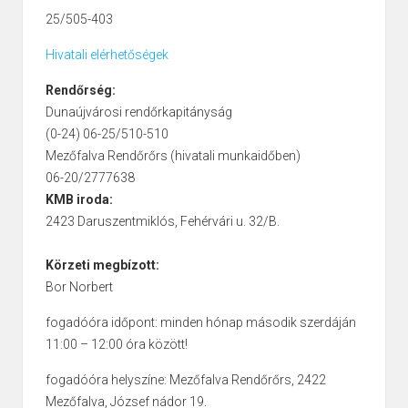
25/505-403
Hivatali elérhetőségek
Rendőrség:
Dunaújvárosi rendőrkapitányság
(0-24) 06-25/510-510
Mezőfalva Rendőrőrs (hivatali munkaidőben)
06-20/2777638
KMB iroda:
2423 Daruszentmiklós, Fehérvári u. 32/B.
Körzeti megbízott:
Bor Norbert
fogadóóra időpont: minden hónap második szerdáján
11:00 – 12:00 óra között!
fogadóóra helyszíne: Mezőfalva Rendőrőrs, 2422
Mezőfalva, József nádor 19.