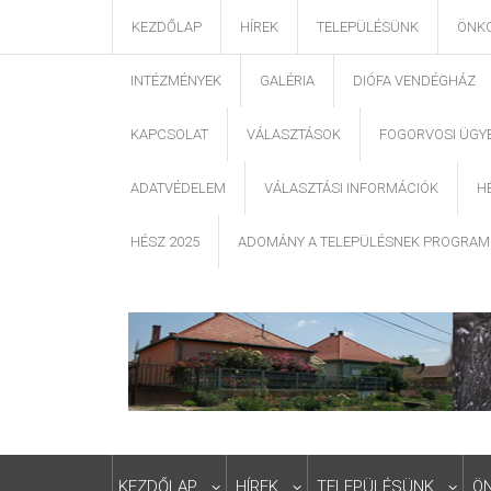
KEZDŐLAP
HÍREK
TELEPÜLÉSÜNK
ÖNK
INTÉZMÉNYEK
GALÉRIA
DIÓFA VENDÉGHÁZ
KAPCSOLAT
VÁLASZTÁSOK
FOGORVOSI ÜGY
ADATVÉDELEM
VÁLASZTÁSI INFORMÁCIÓK
H
HÉSZ 2025
ADOMÁNY A TELEPÜLÉSNEK PROGRAM
KEZDŐLAP
HÍREK
TELEPÜLÉSÜNK
Ö