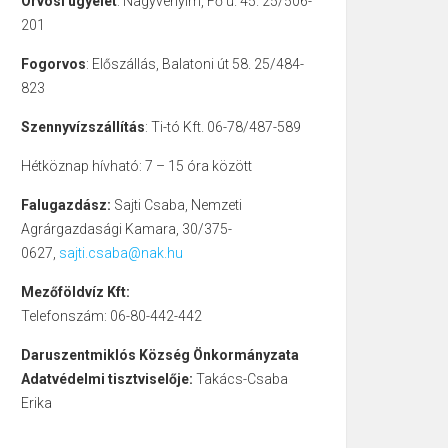
Orvosi ügyelet
: Nagyvenyim, Fő u. 45. 25/506-
201
Fogorvos
: Előszállás, Balatoni út 58. 25/484-
823
Szennyvízszállítás
: Ti-tó Kft. 06-78/487-589
Hétköznap hívható: 7 – 15 óra között
Falugazdász:
Sajti Csaba, Nemzeti
Agrárgazdasági Kamara, 30/375-
0627,
sajti.csaba@nak.hu
Mezőföldvíz Kft:
Telefonszám: 06-80-442-442
Daruszentmiklós Község Önkormányzata
Adatvédelmi tisztviselője:
Takács-Csaba
Erika