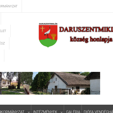
ORMÁNYZAT
ELET
ÉSZ
NKORMÁNYZAT
INTÉZMÉNYEK
GALÉRIA
DIÓFA VENDÉGH