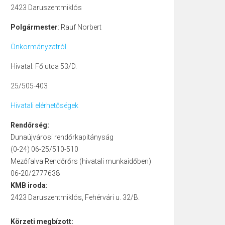
2423 Daruszentmiklós
Polgármester
: Rauf Norbert
Önkormányzatról
Hivatal: Fő utca 53/D.
25/505-403
Hivatali elérhetőségek
Rendőrség:
Dunaújvárosi rendőrkapitányság
(0-24) 06-25/510-510
Mezőfalva Rendőrőrs (hivatali munkaidőben)
06-20/2777638
KMB iroda:
2423 Daruszentmiklós, Fehérvári u. 32/B.
Körzeti megbízott: