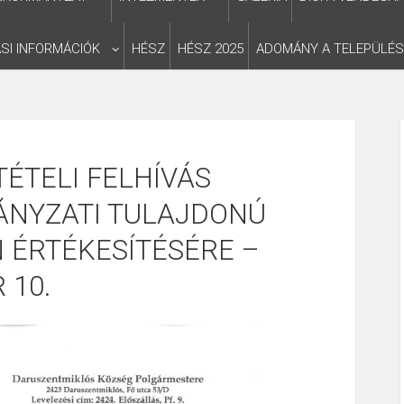
SI INFORMÁCIÓK
HÉSZ
HÉSZ 2025
ADOMÁNY A TELEPÜLÉ
ÉTELI FELHÍVÁS
NYZATI TULAJDONÚ
 ÉRTÉKESÍTÉSÉRE –
 10.