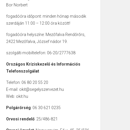
Bor Norbert
fogadóóra időpont: minden hónap második
szerdáján 11:00 – 12:00 óra között!
fogadóóra helyszíne: Mezőfalva Rendőrőrs,
2422 Mezőfalva, József nádor 19.
szolgálti mobiltelefon: 06-20/2777638
Országos Kríziskezelő és Információs
Telefonszolgálat
Telefon: 06 80 20 55 20
E-mail: okit@segelyszervezet.hu
Web: okit.hu
Polgárőrség
: 06 30 621 0235
Orvosi rendelő
: 25/486-821