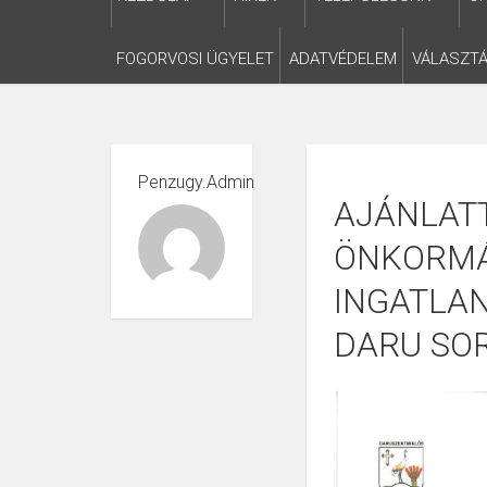
FOGORVOSI ÜGYELET
ADATVÉDELEM
VÁLASZTÁ
Penzugy.admin
AJÁNLATT
ÖNKORMÁ
INGATLAN
DARU SOR