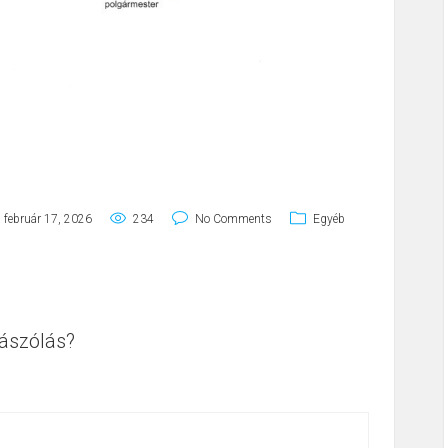
február 17, 2026
234
No Comments
Egyéb
ászólás?