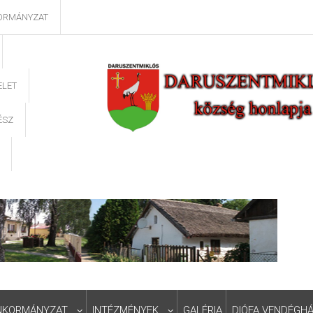
ORMÁNYZAT
ELET
ÉSZ
NKORMÁNYZAT
INTÉZMÉNYEK
GALÉRIA
DIÓFA VENDÉGH