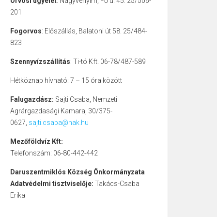
Orvosi ügyelet
: Nagyvenyim, Fő u. 45. 25/506-
201
Fogorvos
: Előszállás, Balatoni út 58. 25/484-
823
Szennyvízszállítás
: Ti-tó Kft. 06-78/487-589
Hétköznap hívható: 7 – 15 óra között
Falugazdász:
Sajti Csaba, Nemzeti
Agrárgazdasági Kamara, 30/375-
0627,
sajti.csaba@nak.hu
Mezőföldvíz Kft:
Telefonszám: 06-80-442-442
Daruszentmiklós Község Önkormányzata
Adatvédelmi tisztviselője:
Takács-Csaba
Erika