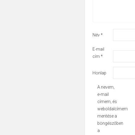
Név
*
E-mail
cím
*
Honlap
A nevem,
e-mail
címem, és
weboldalcímem
mentése a
böngészőben
a