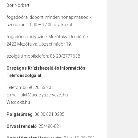
Bor Norbert
fogadóóra időpont: minden hónap második
szerdáján 11:00 – 12:00 óra között!
fogadóóra helyszíne: Mezőfalva Rendőrőrs,
2422 Mezőfalva, József nádor 19.
szolgálti mobiltelefon: 06-20/2777638
Országos Kríziskezelő és Információs
Telefonszolgálat
Telefon: 06 80 20 55 20
E-mail: okit@segelyszervezet.hu
Web: okit.hu
Polgárőrség
: 06 30 621 0235
Orvosi rendelő
: 25/486-821