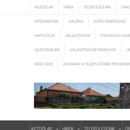
KEZDŐLAP
HÍREK
TELEPÜLÉSÜNK
ÖNK
INTÉZMÉNYEK
GALÉRIA
DIÓFA VENDÉGHÁZ
KAPCSOLAT
VÁLASZTÁSOK
FOGORVOSI ÜGY
ADATVÉDELEM
VÁLASZTÁSI INFORMÁCIÓK
H
HÉSZ 2025
ADOMÁNY A TELEPÜLÉSNEK PROGRAM
KEZDŐLAP
HÍREK
TELEPÜLÉSÜNK
Ö