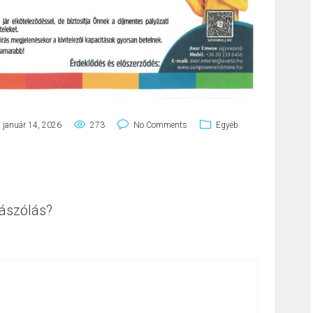
január 14, 2026
273
No Comments
Egyéb
ászólás?