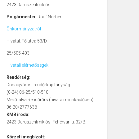
2423 Daruszentmiklós
Polgármester
: Rauf Norbert
Önkormányzatról
Hivatal: Fő utca 53/D.
25/505-403
Hivatali elérhetőségek
Rendőrség:
Dunaújvárosi rendőrkapitányság
(0-24) 06-25/510-510
Mezőfalva Rendőrőrs (hivatali munkaidőben)
06-20/2777638
KMB iroda:
2423 Daruszentmiklós, Fehérvári u. 32/B.
Körzeti megbízott: