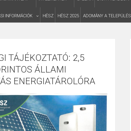
SI INFORMÁCIÓK
HÉSZ
HÉSZ 2025
ADOMÁNY A TELEPÜLÉ
I TÁJÉKOZTATÓ: 2,5
ORINTOS ÁLLAMI
ÁS ENERGIATÁROLÓRA