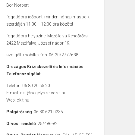
Bor Norbert
fogadóóra időpont: minden hónap második
szerdáján 11:00 – 12:00 óra között!
fogadóóra helyszíne: Mezőfalva Rendőrőrs,
2422 Mezőfalva, József nádor 19.
szolgálti mobiltelefon: 06-20/2777638
Országos Kríziskezelő és Információs
Telefonszolgálat
Telefon: 06 80 20 55 20
E-mail: okit@segelyszervezet.hu
Web: okit.hu
Polgárőrség
: 06 30 621 0235
Orvosi rendelő
: 25/486-821