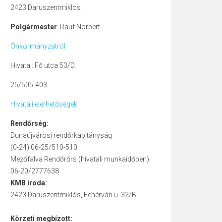
2423 Daruszentmiklós
Polgármester
: Rauf Norbert
Önkormányzatról
Hivatal: Fő utca 53/D.
25/505-403
Hivatali elérhetőségek
Rendőrség:
Dunaújvárosi rendőrkapitányság
(0-24) 06-25/510-510
Mezőfalva Rendőrőrs (hivatali munkaidőben)
06-20/2777638
KMB iroda:
2423 Daruszentmiklós, Fehérvári u. 32/B.
Körzeti megbízott: