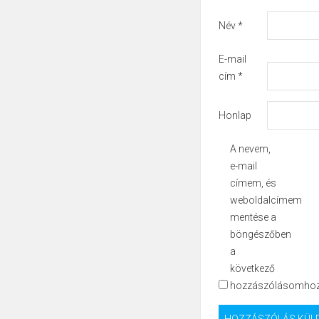
Név
*
E-mail
cím
*
Honlap
A nevem,
e-mail
címem, és
weboldalcímem
mentése a
böngészőben
a
következő
hozzászólásomhoz