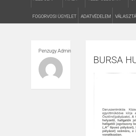
FOGORVOSI ÜGYELET
ADATVÉDELEM
VÁLASZTÁ
Penzugy.admin
BURSA H