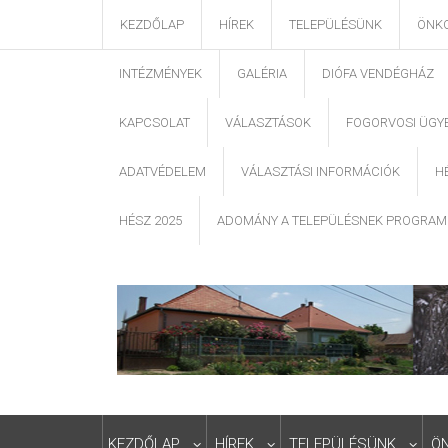
KEZDŐLAP
HÍREK
TELEPÜLÉSÜNK
ÖNK
INTÉZMÉNYEK
GALÉRIA
DIÓFA VENDÉGHÁZ
KAPCSOLAT
VÁLASZTÁSOK
FOGORVOSI ÜGY
ADATVÉDELEM
VÁLASZTÁSI INFORMÁCIÓK
H
HÉSZ 2025
ADOMÁNY A TELEPÜLÉSNEK PROGRAM
KEZDŐLAP
HÍREK
TELEPÜLÉSÜNK
Ö