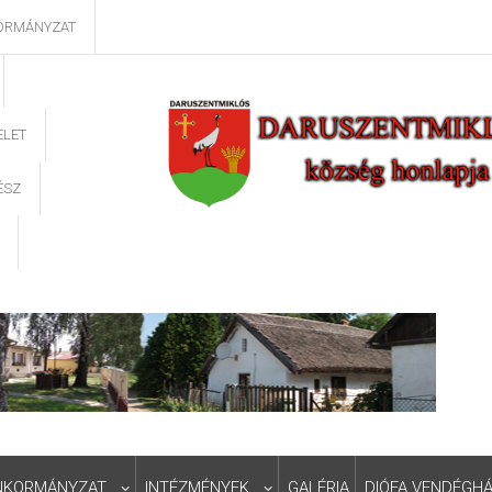
ORMÁNYZAT
ELET
ÉSZ
NKORMÁNYZAT
INTÉZMÉNYEK
GALÉRIA
DIÓFA VENDÉGH