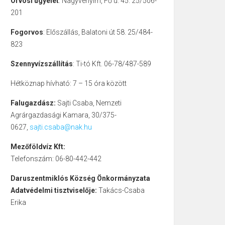
Orvosi ügyelet
: Nagyvenyim, Fő u. 45. 25/506-
201
Fogorvos
: Előszállás, Balatoni út 58. 25/484-
823
Szennyvízszállítás
: Ti-tó Kft. 06-78/487-589
Hétköznap hívható: 7 – 15 óra között
Falugazdász:
Sajti Csaba, Nemzeti
Agrárgazdasági Kamara, 30/375-
0627,
sajti.csaba@nak.hu
Mezőföldvíz Kft:
Telefonszám: 06-80-442-442
Daruszentmiklós Község Önkormányzata
Adatvédelmi tisztviselője:
Takács-Csaba
Erika