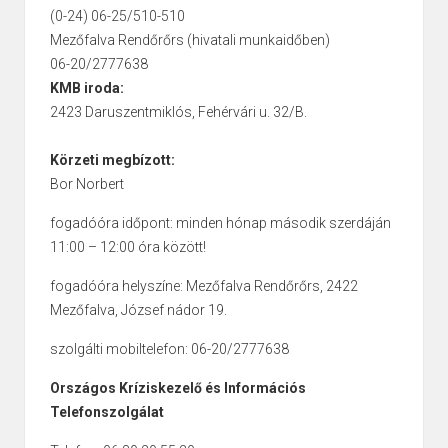
(0-24) 06-25/510-510
Mezőfalva Rendőrőrs (hivatali munkaidőben)
06-20/2777638
KMB iroda:
2423 Daruszentmiklós, Fehérvári u. 32/B.
Körzeti megbízott:
Bor Norbert
fogadóóra időpont: minden hónap második szerdáján
11:00 – 12:00 óra között!
fogadóóra helyszíne: Mezőfalva Rendőrőrs, 2422
Mezőfalva, József nádor 19.
szolgálti mobiltelefon: 06-20/2777638
Országos Kríziskezelő és Információs
Telefonszolgálat