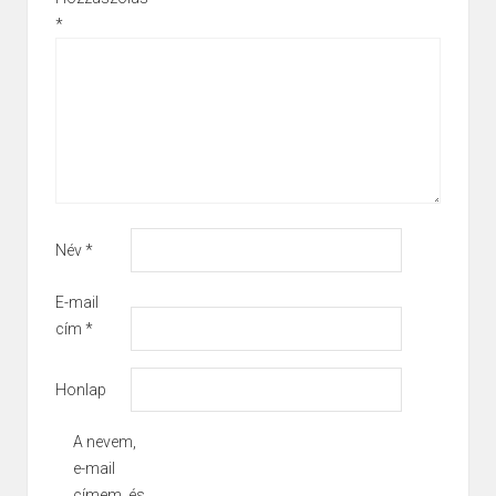
*
Név
*
E-mail
cím
*
Honlap
A nevem,
e-mail
címem, és