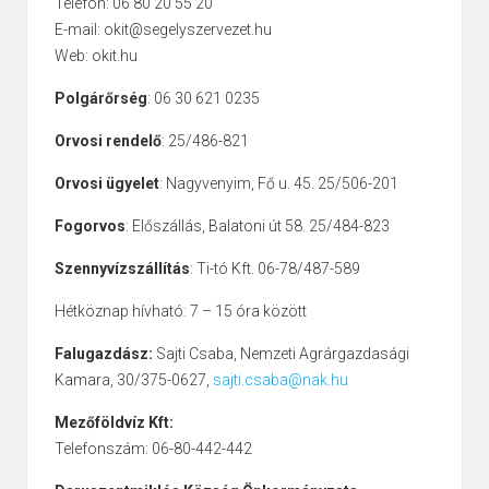
Telefon: 06 80 20 55 20
E-mail: okit@segelyszervezet.hu
Web: okit.hu
Polgárőrség
: 06 30 621 0235
Orvosi rendelő
: 25/486-821
Orvosi ügyelet
: Nagyvenyim, Fő u. 45. 25/506-201
Fogorvos
: Előszállás, Balatoni út 58. 25/484-823
Szennyvízszállítás
: Ti-tó Kft. 06-78/487-589
Hétköznap hívható: 7 – 15 óra között
Falugazdász:
Sajti Csaba, Nemzeti Agrárgazdasági
Kamara, 30/375-0627,
sajti.csaba@nak.hu
Mezőföldvíz Kft:
Telefonszám: 06-80-442-442