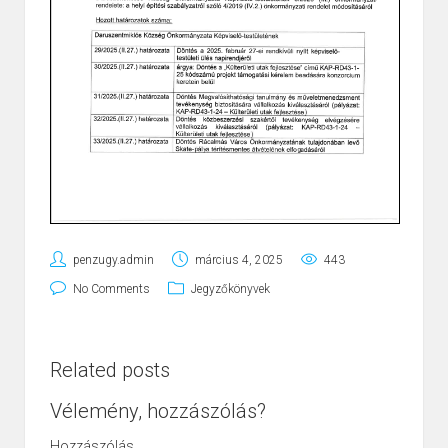
penzugy.admin
március 4, 2025
443
No Comments
Jegyzőkönyvek
Related posts
Vélemény, hozzászólás?
Hozzászólás