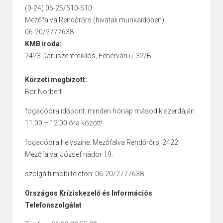
(0-24) 06-25/510-510
Mezőfalva Rendőrőrs (hivatali munkaidőben)
06-20/2777638
KMB iroda:
2423 Daruszentmiklós, Fehérvári u. 32/B.
Körzeti megbízott:
Bor Norbert
fogadóóra időpont: minden hónap második szerdáján
11:00 – 12:00 óra között!
fogadóóra helyszíne: Mezőfalva Rendőrőrs, 2422
Mezőfalva, József nádor 19.
szolgálti mobiltelefon: 06-20/2777638
Országos Kríziskezelő és Információs
Telefonszolgálat