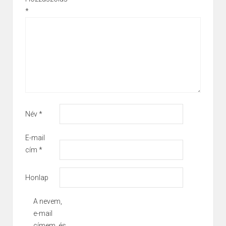
*
Név
*
E-mail
cím
*
Honlap
A nevem,
e-mail
címem, és