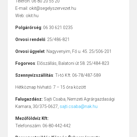
Telefon: 06 80 20 55 20
E-mail: okit@segelyszervezet.hu
Web: okit.hu
Polgárőrség
: 06 30 621 0235
Orvosi rendelő
: 25/486-821
Orvosi ügyelet
: Nagyvenyim, Fő u. 45. 25/506-201
Fogorvos
: Előszállás, Balatoni út 58. 25/484-823
Szennyvízszállítás
: Ti-tó Kft. 06-78/487-589
Hétköznap hívható: 7 – 15 óra között
Falugazdász:
Sajti Csaba, Nemzeti Agrárgazdasági
Kamara, 30/375-0627,
sajti.csaba@nak.hu
Mezőföldvíz Kft:
Telefonszám: 06-80-442-442