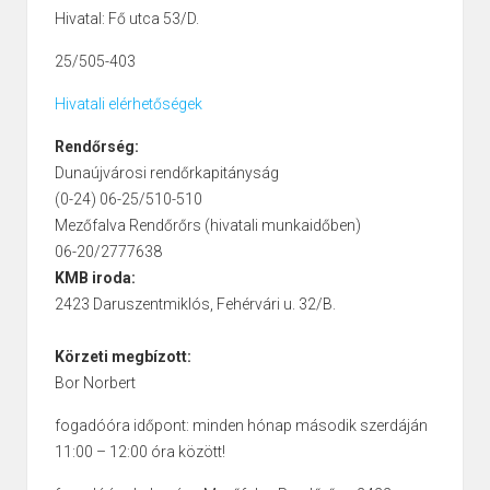
Hivatal: Fő utca 53/D.
25/505-403
Hivatali elérhetőségek
Rendőrség:
Dunaújvárosi rendőrkapitányság
(0-24) 06-25/510-510
Mezőfalva Rendőrőrs (hivatali munkaidőben)
06-20/2777638
KMB iroda:
2423 Daruszentmiklós, Fehérvári u. 32/B.
Körzeti megbízott:
Bor Norbert
fogadóóra időpont: minden hónap második szerdáján
11:00 – 12:00 óra között!