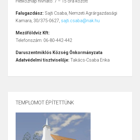
Hétköznap hívható: 7 – 15 óra között
Falugazdász:
Sajti Csaba, Nemzeti Agrárgazdasági
Kamara, 30/375-0627,
sajti.csaba@nak.hu
Mezőföldvíz Kft:
Telefonszám: 06-80-442-442
Daruszentmiklós Község Önkormányzata
Adatvédelmi tisztviselője:
Takács-Csaba Erika
TEMPLOMOT ÉPÍTETTÜNK