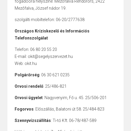
fogadóóra helyszíne: Mezőfalva Rendőrőrs, 2422
Mezőfalva, József nádor 19.
szolgálti mobiltelefon: 06-20/2777638
Országos Kríziskezelő és Információs
Telefonszolgálat
Telefon: 06 80 20 55 20
E-mail: okit@segelyszervezet.hu
Web: okit.hu
Polgárőrség
: 06 30 621 0235
Orvosi rendelő
: 25/486-821
Orvosi ügyelet
: Nagyvenyim, Fő u. 45. 25/506-201
Fogorvos
: Előszállás, Balatoni út 58. 25/484-823
Szennyvízszállítás
: Ti-tó Kft. 06-78/487-589