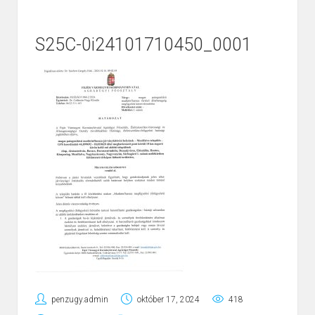
S25C-0i24101710450_0001
penzugy.admin
október 17, 2024
418