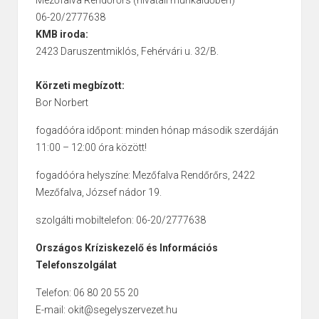
Mezőfalva Rendőrőrs (hivatali munkaidőben)
06-20/2777638
KMB iroda:
2423 Daruszentmiklós, Fehérvári u. 32/B.
Körzeti megbízott:
Bor Norbert
fogadóóra időpont: minden hónap második szerdáján
11:00 – 12:00 óra között!
fogadóóra helyszíne: Mezőfalva Rendőrőrs, 2422
Mezőfalva, József nádor 19.
szolgálti mobiltelefon: 06-20/2777638
Országos Kríziskezelő és Információs
Telefonszolgálat
Telefon: 06 80 20 55 20
E-mail: okit@segelyszervezet.hu