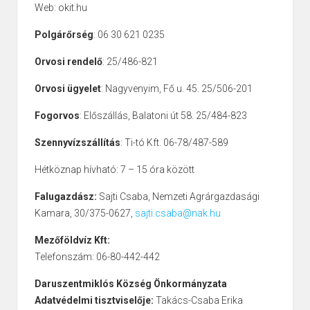
Web: okit.hu
Polgárőrség
: 06 30 621 0235
Orvosi rendelő
: 25/486-821
Orvosi ügyelet
: Nagyvenyim, Fő u. 45. 25/506-201
Fogorvos
: Előszállás, Balatoni út 58. 25/484-823
Szennyvízszállítás
: Ti-tó Kft. 06-78/487-589
Hétköznap hívható: 7 – 15 óra között
Falugazdász:
Sajti Csaba, Nemzeti Agrárgazdasági
Kamara, 30/375-0627,
sajti.csaba@nak.hu
Mezőföldvíz Kft:
Telefonszám: 06-80-442-442
Daruszentmiklós Község Önkormányzata
Adatvédelmi tisztviselője:
Takács-Csaba Erika