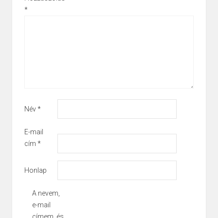
*
Név
*
E-mail
cím
*
Honlap
A nevem,
e-mail
címem, és