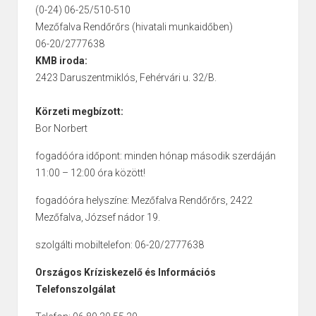
(0-24) 06-25/510-510
Mezőfalva Rendőrőrs (hivatali munkaidőben)
06-20/2777638
KMB iroda:
2423 Daruszentmiklós, Fehérvári u. 32/B.
Körzeti megbízott:
Bor Norbert
fogadóóra időpont: minden hónap második szerdáján
11:00 – 12:00 óra között!
fogadóóra helyszíne: Mezőfalva Rendőrőrs, 2422
Mezőfalva, József nádor 19.
szolgálti mobiltelefon: 06-20/2777638
Országos Kríziskezelő és Információs
Telefonszolgálat