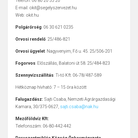
Telefon: 06 80 20 55 20
E-mail: okit@segelyszervezet.hu
Web: okit.hu
Polgárőrség
: 06 30 621 0235
Orvosi rendelő
: 25/486-821
Orvosi ügyelet
: Nagyvenyim, Fő u. 45. 25/506-201
Fogorvos
: Előszállás, Balatoni út 58. 25/484-823
Szennyvízszállítás
: Ti-tó Kft. 06-78/487-589
Hétköznap hívható: 7 – 15 óra között
Falugazdász:
Sajti Csaba, Nemzeti Agrárgazdasági
Kamara, 30/375-0627,
sajti.csaba@nak.hu
Mezőföldvíz Kft:
Telefonszám: 06-80-442-442