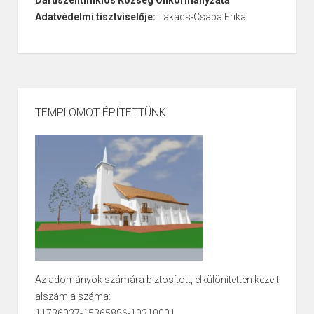
Daruszentmiklós Község Önkormányzata
Adatvédelmi tisztviselője:
Takács-Csaba Erika
TEMPLOMOT ÉPÍTETTÜNK
Az adományok számára biztosított, elkülönítetten kezelt
alszámla száma:
11736037-15365886-10310001