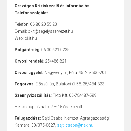
Országos Kríziskezelő és Információs
Telefonszolgálat
Telefon: 06 80 20 55 20
E-mail: okit@segelyszervezet.hu
Web: okit.hu
Polgárőrség
: 06 30 621 0235
Orvosi rendelő
: 25/486-821
Orvosi ügyelet
: Nagyvenyim, Fő u. 45. 25/506-201
Fogorvos
: Előszállás, Balatoni út 58. 25/484-823
Szennyvízszállítás
: Ti-tó Kft. 06-78/487-589
Hétköznap hívható: 7 – 15 óra között
Falugazdász:
Sajti Csaba, Nemzeti Agrárgazdasági
Kamara, 30/375-0627,
sajti.csaba@nak.hu