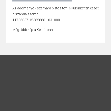
Az adományok számára biztosított, elkülönítetten kezelt
alszámla száma:
11736037-15365886-10310001
Még több kép a Képtárban!