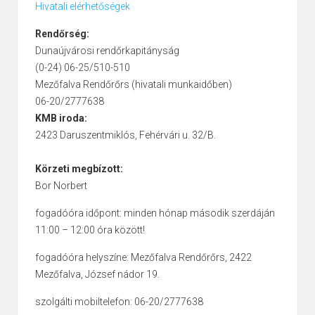
Hivatali elérhetőségek
Rendőrség:
Dunaújvárosi rendőrkapitányság
(0-24) 06-25/510-510
Mezőfalva Rendőrőrs (hivatali munkaidőben)
06-20/2777638
KMB iroda:
2423 Daruszentmiklós, Fehérvári u. 32/B.
Körzeti megbízott:
Bor Norbert
fogadóóra időpont: minden hónap második szerdáján
11:00 – 12:00 óra között!
fogadóóra helyszíne: Mezőfalva Rendőrőrs, 2422
Mezőfalva, József nádor 19.
szolgálti mobiltelefon: 06-20/2777638