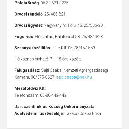
Polgárőrség
: 06 30 621 0235
Orvosi rendelő
: 25/486-821
Orvosi ügyelet
: Nagyvenyim, Fő u. 45. 25/506-201
Fogorvos
: Előszállás, Balatoni út 58. 25/484-823
Szennyvízszállítás
: Ti-tó Kft. 06-78/487-589
Hétköznap hívható: 7 – 15 óra között
Falugazdász:
Sajti Csaba, Nemzeti Agrárgazdasági
Kamara, 30/375-0627,
sajti.csaba@nak.hu
Mezőföldvíz Kft:
Telefonszám: 06-80-442-442
Daruszentmiklós Község Önkormányzata
Adatvédelmi tisztviselője:
Takács-Csaba Erika