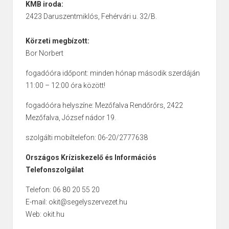
KMB iroda:
2423 Daruszentmiklós, Fehérvári u. 32/B.
Körzeti megbízott:
Bor Norbert
fogadóóra időpont: minden hónap második szerdáján
11:00 – 12:00 óra között!
fogadóóra helyszíne: Mezőfalva Rendőrőrs, 2422
Mezőfalva, József nádor 19.
szolgálti mobiltelefon: 06-20/2777638
Országos Kríziskezelő és Információs
Telefonszolgálat
Telefon: 06 80 20 55 20
E-mail: okit@segelyszervezet.hu
Web: okit.hu