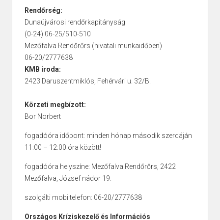
Rendőrség:
Dunaújvárosi rendőrkapitányság
(0-24) 06-25/510-510
Mezőfalva Rendőrőrs (hivatali munkaidőben)
06-20/2777638
KMB iroda:
2423 Daruszentmiklós, Fehérvári u. 32/B.
Körzeti megbízott:
Bor Norbert
fogadóóra időpont: minden hónap második szerdáján
11:00 – 12:00 óra között!
fogadóóra helyszíne: Mezőfalva Rendőrőrs, 2422
Mezőfalva, József nádor 19.
szolgálti mobiltelefon: 06-20/2777638
Országos Kríziskezelő és Információs