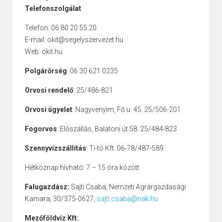
Telefonszolgálat
Telefon: 06 80 20 55 20
E-mail: okit@segelyszervezet.hu
Web: okit.hu
Polgárőrség
: 06 30 621 0235
Orvosi rendelő
: 25/486-821
Orvosi ügyelet
: Nagyvenyim, Fő u. 45. 25/506-201
Fogorvos
: Előszállás, Balatoni út 58. 25/484-823
Szennyvízszállítás
: Ti-tó Kft. 06-78/487-589
Hétköznap hívható: 7 – 15 óra között
Falugazdász:
Sajti Csaba, Nemzeti Agrárgazdasági
Kamara, 30/375-0627,
sajti.csaba@nak.hu
Mezőföldvíz Kft: