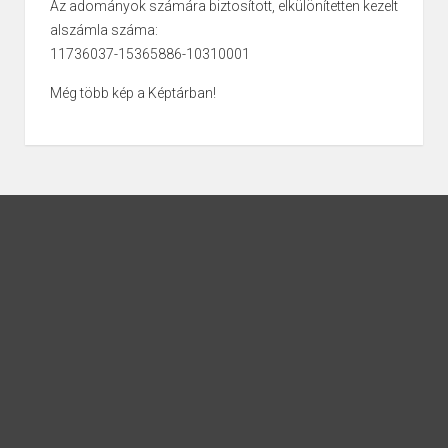
Az adományok számára biztosított, elkülönítetten kezelt
alszámla száma:
11736037-15365886-10310001
Még több kép a Képtárban!