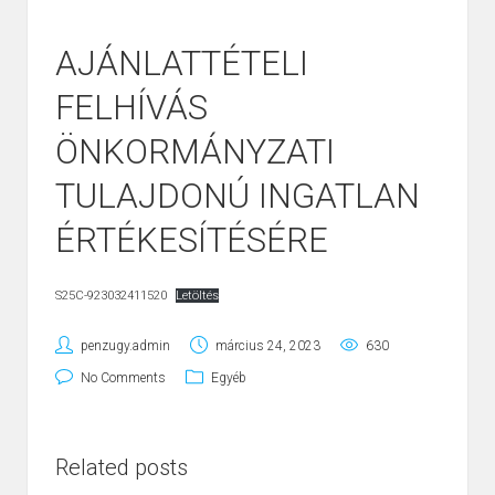
AJÁNLATTÉTELI
FELHÍVÁS
ÖNKORMÁNYZATI
TULAJDONÚ INGATLAN
ÉRTÉKESÍTÉSÉRE
S25C-923032411520
Letöltés
penzugy.admin
március 24, 2023
630
No Comments
Egyéb
Related posts