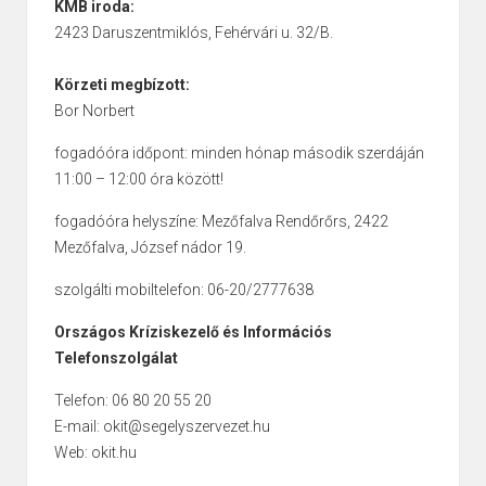
KMB iroda:
2423 Daruszentmiklós, Fehérvári u. 32/B.
Körzeti megbízott:
Bor Norbert
fogadóóra időpont: minden hónap második szerdáján
11:00 – 12:00 óra között!
fogadóóra helyszíne: Mezőfalva Rendőrőrs, 2422
Mezőfalva, József nádor 19.
szolgálti mobiltelefon: 06-20/2777638
Országos Kríziskezelő és Információs
Telefonszolgálat
Telefon: 06 80 20 55 20
E-mail: okit@segelyszervezet.hu
Web: okit.hu