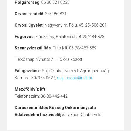
Polgárőrség
: 06 30 621 0235
Orvosi rendelő
: 25/486-821
Orvosi ügyelet
: Nagyvenyim, Fő u. 45. 25/506-201
Fogorvos
: Előszállás, Balatoni út 58. 25/484-823
Szennyvízszállítás
: Ti-tó Kft. 06-78/487-589
Hétköznap hívható: 7 – 15 óra között
Falugazdász:
Sajti Csaba, Nemzeti Agrárgazdasági
Kamara, 30/375-0627,
sajti.csaba@nak.hu
Mezőföldvíz Kft:
Telefonszám: 06-80-442-442
Daruszentmiklós Község Önkormányzata
Adatvédelmi tisztviselője:
Takács-Csaba Erika