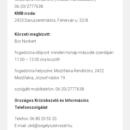
06-20/2777638
KMB iroda:
2423 Daruszentmiklós, Fehérvári u. 32/B.
Körzeti megbízott:
Bor Norbert
fogadóóra időpont: minden hónap második szerdáján
11:00 – 12:00 óra között!
fogadóóra helyszíne: Mezőfalva Rendőrőrs, 2422
Mezőfalva, József nádor 19.
szolgálti mobiltelefon: 06-20/2777638
Országos Kríziskezelő és Információs
Telefonszolgálat
Telefon: 06 80 20 55 20
E-mail: okit@segelyszervezet.hu