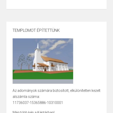
TEMPLOMOT ÉPÍTETTÜNK
Az adományok számára biztosított, elkülönítetten kezelt
alszámla száma:
11736037-15365886-10310001
Még több kép a Képtárban!