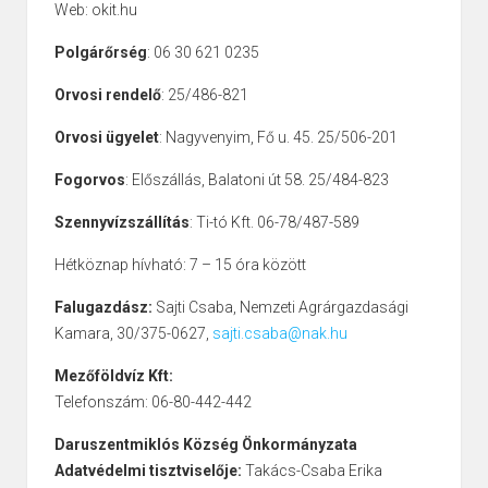
Web: okit.hu
Polgárőrség
: 06 30 621 0235
Orvosi rendelő
: 25/486-821
Orvosi ügyelet
: Nagyvenyim, Fő u. 45. 25/506-201
Fogorvos
: Előszállás, Balatoni út 58. 25/484-823
Szennyvízszállítás
: Ti-tó Kft. 06-78/487-589
Hétköznap hívható: 7 – 15 óra között
Falugazdász:
Sajti Csaba, Nemzeti Agrárgazdasági
Kamara, 30/375-0627,
sajti.csaba@nak.hu
Mezőföldvíz Kft:
Telefonszám: 06-80-442-442
Daruszentmiklós Község Önkormányzata
Adatvédelmi tisztviselője:
Takács-Csaba Erika