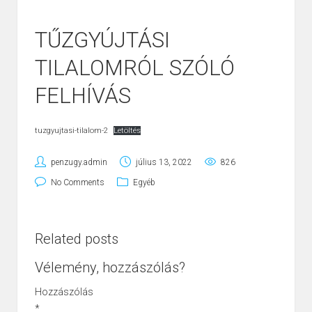
TŰZGYÚJTÁSI
TILALOMRÓL SZÓLÓ
FELHÍVÁS
tuzgyujtasi-tilalom-2
Letöltés
penzugy.admin
július 13, 2022
826
No Comments
Egyéb
Related posts
Vélemény, hozzászólás?
Hozzászólás
*