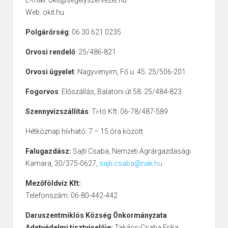
E-mail: okit@segelyszervezet.hu
Web: okit.hu
Polgárőrség
: 06 30 621 0235
Orvosi rendelő
: 25/486-821
Orvosi ügyelet
: Nagyvenyim, Fő u. 45. 25/506-201
Fogorvos
: Előszállás, Balatoni út 58. 25/484-823
Szennyvízszállítás
: Ti-tó Kft. 06-78/487-589
Hétköznap hívható: 7 – 15 óra között
Falugazdász:
Sajti Csaba, Nemzeti Agrárgazdasági
Kamara, 30/375-0627,
sajti.csaba@nak.hu
Mezőföldvíz Kft:
Telefonszám: 06-80-442-442
Daruszentmiklós Község Önkormányzata
Adatvédelmi tisztviselője:
Takács-Csaba Erika