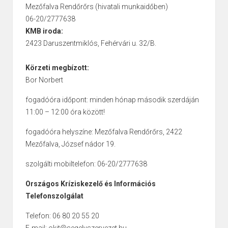
Mezőfalva Rendőrőrs (hivatali munkaidőben)
06-20/2777638
KMB iroda:
2423 Daruszentmiklós, Fehérvári u. 32/B.
Körzeti megbízott:
Bor Norbert
fogadóóra időpont: minden hónap második szerdáján
11:00 – 12:00 óra között!
fogadóóra helyszíne: Mezőfalva Rendőrőrs, 2422
Mezőfalva, József nádor 19.
szolgálti mobiltelefon: 06-20/2777638
Országos Kríziskezelő és Információs
Telefonszolgálat
Telefon: 06 80 20 55 20