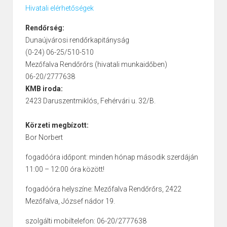
Hivatali elérhetőségek
Rendőrség:
Dunaújvárosi rendőrkapitányság
(0-24) 06-25/510-510
Mezőfalva Rendőrőrs (hivatali munkaidőben)
06-20/2777638
KMB iroda:
2423 Daruszentmiklós, Fehérvári u. 32/B.
Körzeti megbízott:
Bor Norbert
fogadóóra időpont: minden hónap második szerdáján
11:00 – 12:00 óra között!
fogadóóra helyszíne: Mezőfalva Rendőrőrs, 2422
Mezőfalva, József nádor 19.
szolgálti mobiltelefon: 06-20/2777638