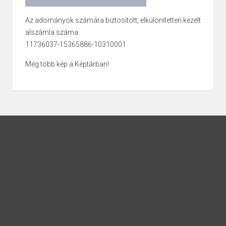
Az adományok számára biztosított, elkülönítetten kezelt
alszámla száma:
11736037-15365886-10310001
Még több kép a Képtárban!