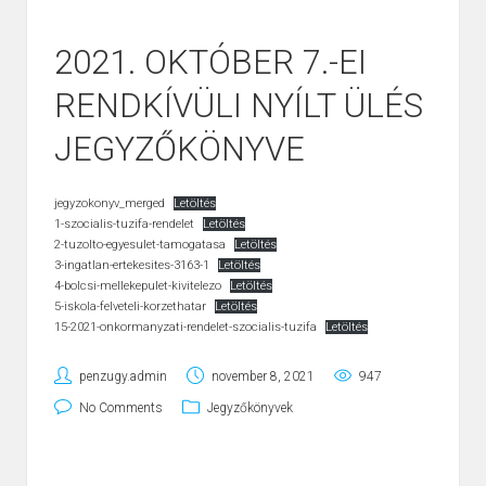
2021. OKTÓBER 7.-EI
RENDKÍVÜLI NYÍLT ÜLÉS
JEGYZŐKÖNYVE
jegyzokonyv_merged
Letöltés
1-szocialis-tuzifa-rendelet
Letöltés
2-tuzolto-egyesulet-tamogatasa
Letöltés
3-ingatlan-ertekesites-3163-1
Letöltés
4-bolcsi-mellekepulet-kivitelezo
Letöltés
5-iskola-felveteli-korzethatar
Letöltés
15-2021-onkormanyzati-rendelet-szocialis-tuzifa
Letöltés
penzugy.admin
november 8, 2021
947
No Comments
Jegyzőkönyvek