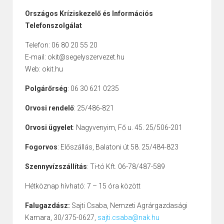
Országos Kríziskezelő és Információs
Telefonszolgálat
Telefon: 06 80 20 55 20
E-mail: okit@segelyszervezet.hu
Web: okit.hu
Polgárőrség
: 06 30 621 0235
Orvosi rendelő
: 25/486-821
Orvosi ügyelet
: Nagyvenyim, Fő u. 45. 25/506-201
Fogorvos
: Előszállás, Balatoni út 58. 25/484-823
Szennyvízszállítás
: Ti-tó Kft. 06-78/487-589
Hétköznap hívható: 7 – 15 óra között
Falugazdász:
Sajti Csaba, Nemzeti Agrárgazdasági
Kamara, 30/375-0627,
sajti.csaba@nak.hu