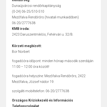
Rendőrség:
Dunaújvárosi rendőrkapitányság
(0-24) 06-25/510-510
Mezőfalva Rendőrőrs (hivatali munkaidőben)
06-20/2777638
KMB iroda:
2423 Daruszentmiklós, Fehérvári u. 32/B.
Körzeti megbízott:
Bor Norbert
fogadóóra időpont: minden hónap második szerdáján
11:00 – 12:00 óra között!
fogadóóra helyszíne: Mezőfalva Rendőrőrs, 2422
Mezőfalva, József nádor 19.
szolgálti mobiltelefon: 06-20/2777638
Országos Kríziskezelő és Információs
Telefonszolgálat