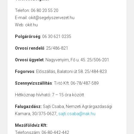
Telefon: 06 80 20 55 20
E-mail: okit@segelyszervezet.hu
Web: okit.hu
Polgárőrség
: 06 30 621 0235
Orvosi rendelő
: 25/486-821
Orvosi ügyelet
: Nagyvenyim, Fő u. 45. 25/506-201
Fogorvos
: Előszállás, Balatoni út 58. 25/484-823
Szennyvízszállítás
: Ti-tó Kft. 06-78/487-589
Hétköznap hívható: 7 – 15 óra között
Falugazdász:
Sajti Csaba, Nemzeti Agrárgazdasági
Kamara, 30/375-0627,
sajti.csaba@nak.hu
Mezőföldvíz Kft:
Telefonszám: 06-80-442-442