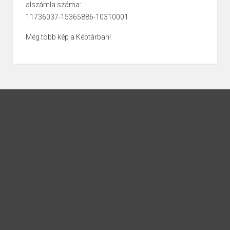
alszámla száma:
11736037-15365886-10310001
Még több kép a Képtárban!