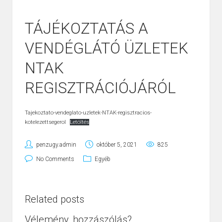
TÁJÉKOZTATÁS A
VENDÉGLÁTÓ ÜZLETEK
NTAK
REGISZTRÁCIÓJÁRÓL
Tajekoztato-vendeglato-uzletek-NTAK-regisztracios-
kotelezettsegerol
Letöltés
penzugy.admin
október 5, 2021
825
No Comments
Egyéb
Related posts
Vélemény, hozzászólás?