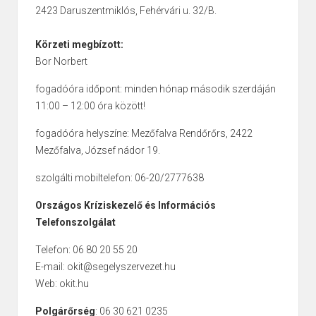
2423 Daruszentmiklós, Fehérvári u. 32/B.
Körzeti megbízott:
Bor Norbert
fogadóóra időpont: minden hónap második szerdáján
11:00 – 12:00 óra között!
fogadóóra helyszíne: Mezőfalva Rendőrőrs, 2422
Mezőfalva, József nádor 19.
szolgálti mobiltelefon: 06-20/2777638
Országos Kríziskezelő és Információs
Telefonszolgálat
Telefon: 06 80 20 55 20
E-mail: okit@segelyszervezet.hu
Web: okit.hu
Polgárőrség
: 06 30 621 0235