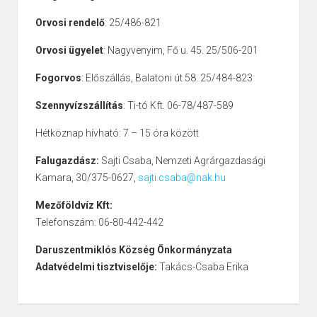
Orvosi rendelő
: 25/486-821
Orvosi ügyelet
: Nagyvenyim, Fő u. 45. 25/506-201
Fogorvos
: Előszállás, Balatoni út 58. 25/484-823
Szennyvízszállítás
: Ti-tó Kft. 06-78/487-589
Hétköznap hívható: 7 – 15 óra között
Falugazdász:
Sajti Csaba, Nemzeti Agrárgazdasági
Kamara, 30/375-0627,
sajti.csaba@nak.hu
Mezőföldvíz Kft:
Telefonszám: 06-80-442-442
Daruszentmiklós Község Önkormányzata
Adatvédelmi tisztviselője:
Takács-Csaba Erika