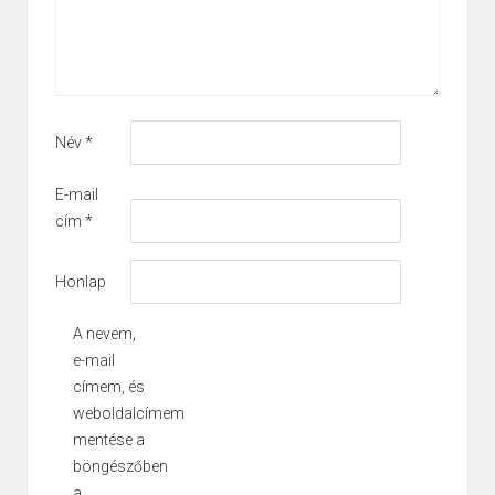
Név
*
E-mail
cím
*
Honlap
A nevem,
e-mail
címem, és
weboldalcímem
mentése a
böngészőben
a