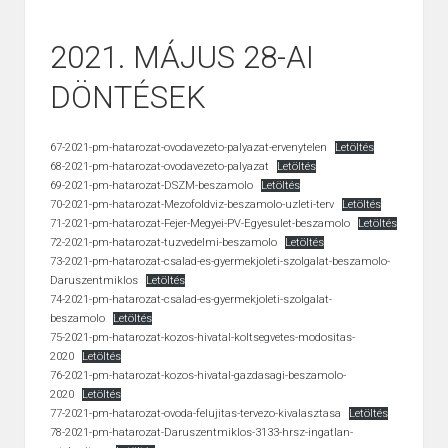
2021. MÁJUS 28-AI
DÖNTÉSEK
67-2021-pm-hatarozat-ovodavezeto-palyazat-ervenytelen
Letöltés
68-2021-pm-hatarozat-ovodavezeto-palyazat
Letöltés
69-2021-pm-hatarozat-DSZM-beszamolo
Letöltés
70-2021-pm-hatarozat-Mezofoldviz-beszamolo-uzleti-terv
Letöltés
71-2021-pm-hatarozat-Fejer-Megyei-PV-Egyesulet-beszamolo
Letöltés
72-2021-pm-hatarozat-tuzvedelmi-beszamolo
Letöltés
73-2021-pm-hatarozat-csalad-es-gyermekjoleti-szolgalat-beszamolo-
Daruszentmiklos
Letöltés
74-2021-pm-hatarozat-csalad-es-gyermekjoleti-szolgalat-
beszamolo
Letöltés
75-2021-pm-hatarozat-kozos-hivatal-koltsegvetes-modositas-
2020
Letöltés
76-2021-pm-hatarozat-kozos-hivatal-gazdasagi-beszamolo-
2020
Letöltés
77-2021-pm-hatarozat-ovoda-felujitas-tervezo-kivalasztasa
Letöltés
78-2021-pm-hatarozat-Daruszentmiklos-3133-hrsz-ingatlan-