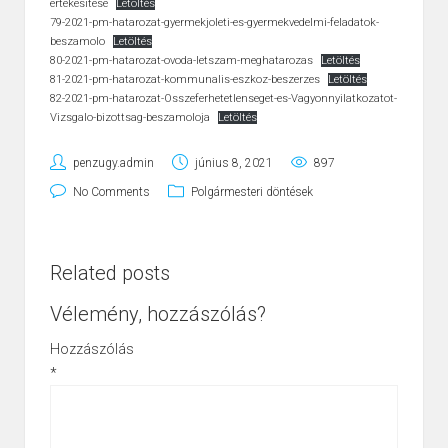
ertekesitese
Letöltés
79-2021-pm-hatarozat-gyermekjoleti-es-gyermekvedelmi-feladatok-
beszamolo
Letöltés
80-2021-pm-hatarozat-ovoda-letszam-meghatarozas
Letöltés
81-2021-pm-hatarozat-kommunalis-eszkoz-beszerzes
Letöltés
82-2021-pm-hatarozat-Osszeferhetetlenseget-es-Vagyonnyilatkozatot-
Vizsgalo-bizottsag-beszamoloja
Letöltés
penzugy.admin
június 8, 2021
897
No Comments
Polgármesteri döntések
Related posts
Vélemény, hozzászólás?
Hozzászólás
*