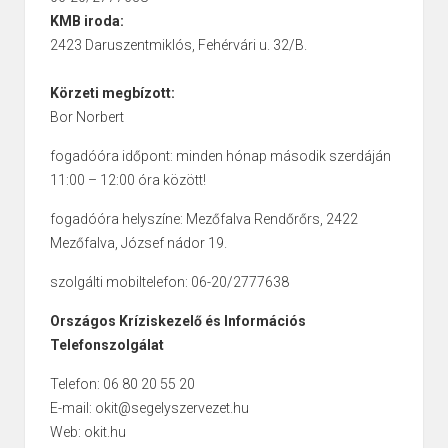
KMB iroda:
2423 Daruszentmiklós, Fehérvári u. 32/B.
Körzeti megbízott:
Bor Norbert
fogadóóra időpont: minden hónap második szerdáján
11:00 – 12:00 óra között!
fogadóóra helyszíne: Mezőfalva Rendőrőrs, 2422
Mezőfalva, József nádor 19.
szolgálti mobiltelefon: 06-20/2777638
Országos Kríziskezelő és Információs
Telefonszolgálat
Telefon: 06 80 20 55 20
E-mail: okit@segelyszervezet.hu
Web: okit.hu