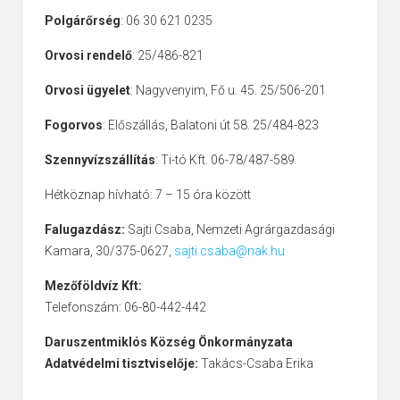
Polgárőrség
: 06 30 621 0235
Orvosi rendelő
: 25/486-821
Orvosi ügyelet
: Nagyvenyim, Fő u. 45. 25/506-201
Fogorvos
: Előszállás, Balatoni út 58. 25/484-823
Szennyvízszállítás
: Ti-tó Kft. 06-78/487-589
Hétköznap hívható: 7 – 15 óra között
Falugazdász:
Sajti Csaba, Nemzeti Agrárgazdasági
Kamara, 30/375-0627,
sajti.csaba@nak.hu
Mezőföldvíz Kft:
Telefonszám: 06-80-442-442
Daruszentmiklós Község Önkormányzata
Adatvédelmi tisztviselője:
Takács-Csaba Erika