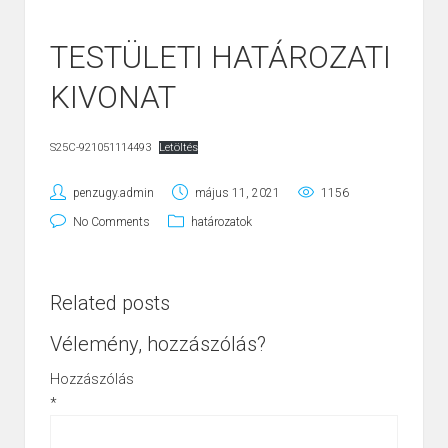
TESTÜLETI HATÁROZATI
KIVONAT
S25C-921051114493
Letöltés
penzugy.admin
május 11, 2021
1156
No Comments
határozatok
Related posts
Vélemény, hozzászólás?
Hozzászólás
*