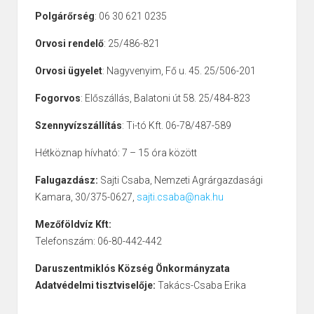
Polgárőrség
: 06 30 621 0235
Orvosi rendelő
: 25/486-821
Orvosi ügyelet
: Nagyvenyim, Fő u. 45. 25/506-201
Fogorvos
: Előszállás, Balatoni út 58. 25/484-823
Szennyvízszállítás
: Ti-tó Kft. 06-78/487-589
Hétköznap hívható: 7 – 15 óra között
Falugazdász:
Sajti Csaba, Nemzeti Agrárgazdasági
Kamara, 30/375-0627,
sajti.csaba@nak.hu
Mezőföldvíz Kft:
Telefonszám: 06-80-442-442
Daruszentmiklós Község Önkormányzata
Adatvédelmi tisztviselője:
Takács-Csaba Erika