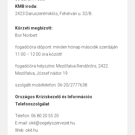
KMB iroda:
2423 Daruszentmiklós, Fehérvári u. 32/B.
Körzeti megbízott:
Bor Norbert
fogadóóra időpont: minden hónap második szerdáján
11:00 – 12:00 óra között!
fogadóóra helyszíne: Mezőfalva Rendőrőrs, 2422
Mezőfalva, József nádor 19.
szolgálti mobiltelefon: 06-20/2777638
Országos Kríziskezelő és Információs
Telefonszolgálat
Telefon: 06 80 20 55 20
E-mail: okit@segelyszervezet.hu
Web: okit.hu