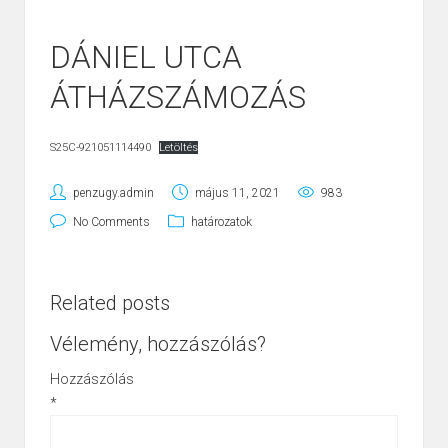
DÁNIEL UTCA
ÁTHÁZSZÁMOZÁS
S25C-921051114490
Letöltés
penzugy.admin
május 11, 2021
983
No Comments
határozatok
Related posts
Vélemény, hozzászólás?
Hozzászólás
*