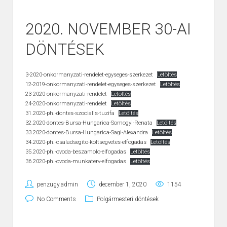
2020. NOVEMBER 30-AI
DÖNTÉSEK
3-2020-onkormanyzati-rendelet-egyseges-szerkezet
Letöltés
12-2019-onkormanyzati-rendelet-egyseges-szerkezet
Letöltés
23-2020-onkormanyzati-rendelet
Letöltés
24-2020-onkormanyzati-rendelet
Letöltés
31.2020-ph.-dontes-szocialis-tuzifa
Letöltés
32.2020-dontes-Bursa-Hungarica-Somogyi-Renata
Letöltés
33.2020-dontes-Bursa-Hungarica-Sagi-Alexandra
Letöltés
34.2020-ph.-csaladsegito-koltsegvetes-elfogadas
Letöltés
35.2020-ph.-ovoda-beszamolo-elfogadas
Letöltés
36.2020-ph.-ovoda-munkaterv-elfogadas
Letöltés
penzugy.admin
december 1, 2020
1154
No Comments
Polgármesteri döntések