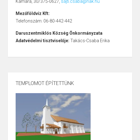
Kamara, 30/375-0627,
sajti.csaba@nak.hu
Mezőföldvíz Kft:
Telefonszám: 06-80-442-442
Daruszentmiklós Község Önkormányzata
Adatvédelmi tisztviselője:
Takács-Csaba Erika
TEMPLOMOT ÉPÍTETTÜNK