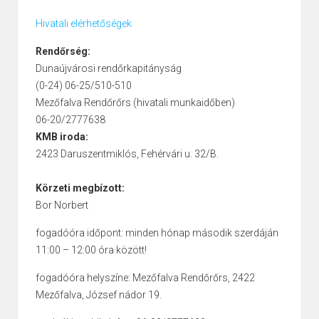
Hivatali elérhetőségek
Rendőrség:
Dunaújvárosi rendőrkapitányság
(0-24) 06-25/510-510
Mezőfalva Rendőrőrs (hivatali munkaidőben)
06-20/2777638
KMB iroda:
2423 Daruszentmiklós, Fehérvári u. 32/B.
Körzeti megbízott:
Bor Norbert
fogadóóra időpont: minden hónap második szerdáján
11:00 – 12:00 óra között!
fogadóóra helyszíne: Mezőfalva Rendőrőrs, 2422
Mezőfalva, József nádor 19.