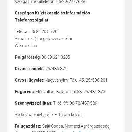
szolgálti mobiltelefon: 06-20/2777638
Országos Kríziskezelő és Információs
Telefonszolgálat
Telefon: 06 80 20 55 20
E-mail: okit@segelyszervezet.hu
Web: okit.hu
Polgárőrség
: 06 30 621 0235
Orvosi rendelő
: 25/486-821
Orvosi ügyelet
: Nagyvenyim, Fő u. 45. 25/506-201
Fogorvos
: Előszállás, Balatoni út 58. 25/484-823
Szennyvízszállítás
: Ti-tó Kft. 06-78/487-589
Hétköznap hívható: 7 – 15 óra között
Falugazdász:
Sajti Csaba, Nemzeti Agrárgazdasági