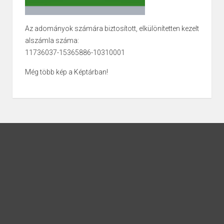
Az adományok számára biztosított, elkülönítetten kezelt
alszámla száma:
11736037-15365886-10310001
Még több kép a Képtárban!