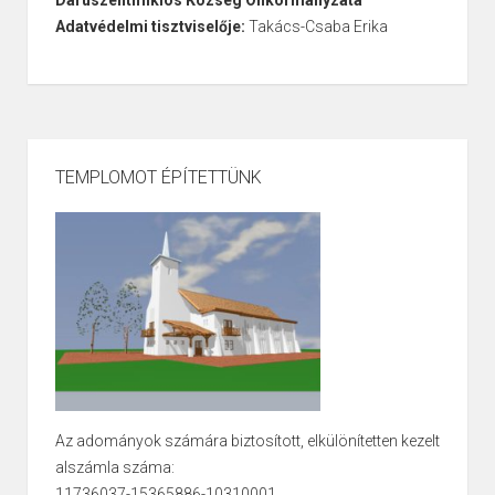
Daruszentmiklós Község Önkormányzata
Adatvédelmi tisztviselője:
Takács-Csaba Erika
TEMPLOMOT ÉPÍTETTÜNK
Az adományok számára biztosított, elkülönítetten kezelt
alszámla száma:
11736037-15365886-10310001