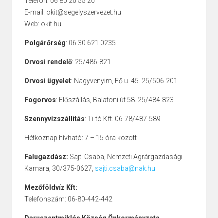
Telefon: 06 80 20 55 20
E-mail: okit@segelyszervezet.hu
Web: okit.hu
Polgárőrség
: 06 30 621 0235
Orvosi rendelő
: 25/486-821
Orvosi ügyelet
: Nagyvenyim, Fő u. 45. 25/506-201
Fogorvos
: Előszállás, Balatoni út 58. 25/484-823
Szennyvízszállítás
: Ti-tó Kft. 06-78/487-589
Hétköznap hívható: 7 – 15 óra között
Falugazdász:
Sajti Csaba, Nemzeti Agrárgazdasági
Kamara, 30/375-0627,
sajti.csaba@nak.hu
Mezőföldvíz Kft:
Telefonszám: 06-80-442-442