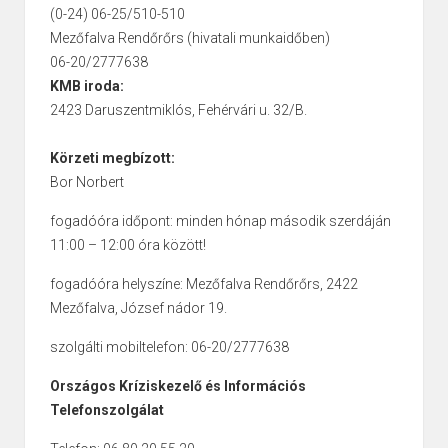
(0-24) 06-25/510-510
Mezőfalva Rendőrőrs (hivatali munkaidőben)
06-20/2777638
KMB iroda:
2423 Daruszentmiklós, Fehérvári u. 32/B.
Körzeti megbízott:
Bor Norbert
fogadóóra időpont: minden hónap második szerdáján
11:00 – 12:00 óra között!
fogadóóra helyszíne: Mezőfalva Rendőrőrs, 2422
Mezőfalva, József nádor 19.
szolgálti mobiltelefon: 06-20/2777638
Országos Kríziskezelő és Információs
Telefonszolgálat