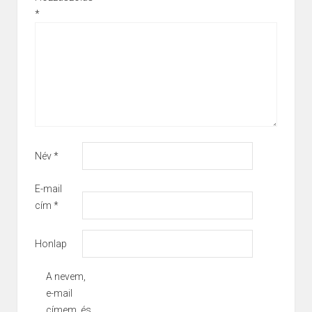
*
Név
*
E-mail
cím
*
Honlap
A nevem,
e-mail
címem, és