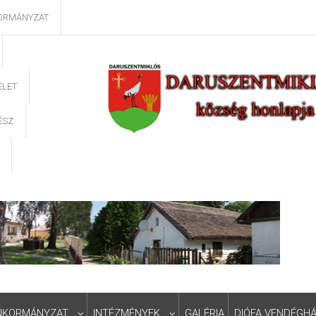
ORMÁNYZAT
ELET
ÉSZ
NKORMÁNYZAT
INTÉZMÉNYEK
GALÉRIA
DIÓFA VENDÉGH