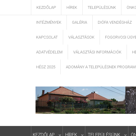
KEZDŐLAP
HÍREK
TELEPÜLÉSÜNK
ÖNK
INTÉZMÉNYEK
GALÉRIA
DIÓFA VENDÉGHÁZ
KAPCSOLAT
VÁLASZTÁSOK
FOGORVOSI ÜGY
ADATVÉDELEM
VÁLASZTÁSI INFORMÁCIÓK
H
HÉSZ 2025
ADOMÁNY A TELEPÜLÉSNEK PROGRAM
KEZDŐLAP
HÍREK
TELEPÜLÉSÜNK
Ö