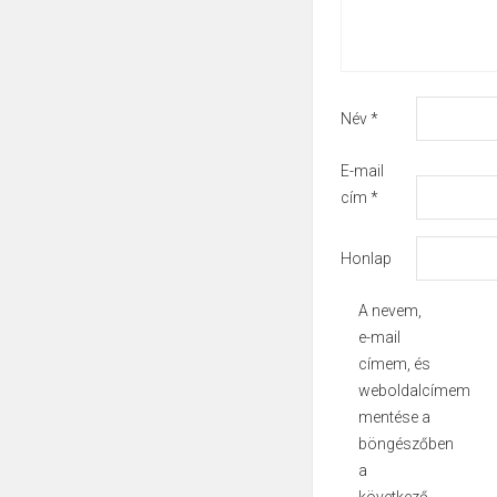
Név
*
E-mail
cím
*
Honlap
A nevem,
e-mail
címem, és
weboldalcímem
mentése a
böngészőben
a
következő