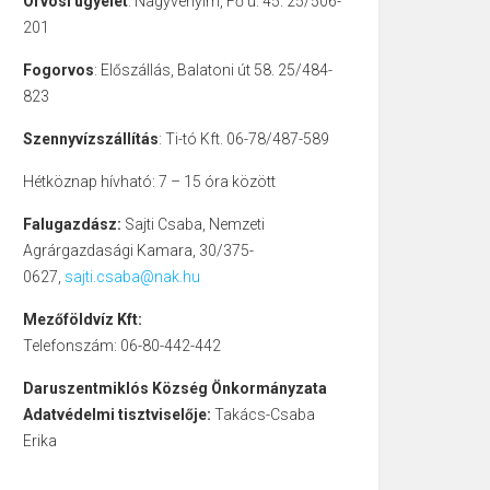
Orvosi ügyelet
: Nagyvenyim, Fő u. 45. 25/506-
201
Fogorvos
: Előszállás, Balatoni út 58. 25/484-
823
Szennyvízszállítás
: Ti-tó Kft. 06-78/487-589
Hétköznap hívható: 7 – 15 óra között
Falugazdász:
Sajti Csaba, Nemzeti
Agrárgazdasági Kamara, 30/375-
0627,
sajti.csaba@nak.hu
Mezőföldvíz Kft:
Telefonszám: 06-80-442-442
Daruszentmiklós Község Önkormányzata
Adatvédelmi tisztviselője:
Takács-Csaba
Erika