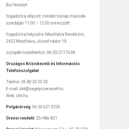
Bor Norbert
fogadóóra időpont: minden hónap második
szerdáján 11:00 – 12:00 óra között!
fogadóóra helyszíne: Mezőfalva Rendőrőrs,
2422 Mezőfalva, József nádor 19.
szolgálti mobiltelefon: 06-20/2777638
Országos Kríziskezelő és Információs
Telefonszolgálat
Telefon: 06 80 20 55 20
E-mail: okit@segelyszervezet.hu
Web: okit.hu
Polgárőrség
: 06 30 621 0235
Orvosi rendelő
: 25/486-821