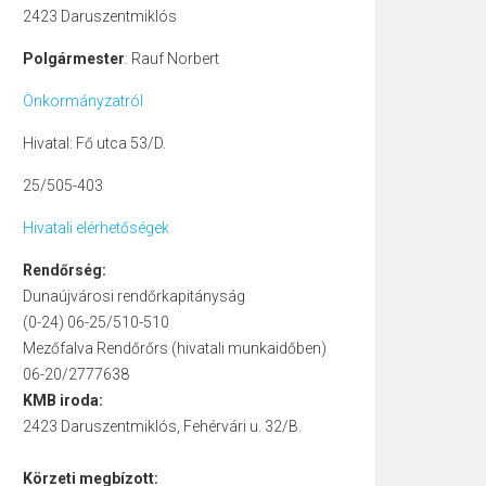
2423 Daruszentmiklós
Polgármester
: Rauf Norbert
Önkormányzatról
Hivatal: Fő utca 53/D.
25/505-403
Hivatali elérhetőségek
Rendőrség:
Dunaújvárosi rendőrkapitányság
(0-24) 06-25/510-510
Mezőfalva Rendőrőrs (hivatali munkaidőben)
06-20/2777638
KMB iroda:
2423 Daruszentmiklós, Fehérvári u. 32/B.
Körzeti megbízott: