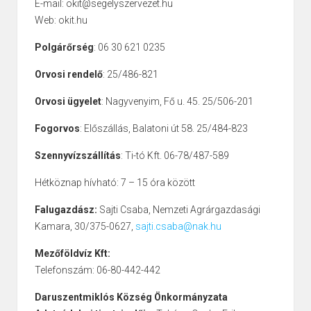
E-mail: okit@segelyszervezet.hu
Web: okit.hu
Polgárőrség
: 06 30 621 0235
Orvosi rendelő
: 25/486-821
Orvosi ügyelet
: Nagyvenyim, Fő u. 45. 25/506-201
Fogorvos
: Előszállás, Balatoni út 58. 25/484-823
Szennyvízszállítás
: Ti-tó Kft. 06-78/487-589
Hétköznap hívható: 7 – 15 óra között
Falugazdász:
Sajti Csaba, Nemzeti Agrárgazdasági
Kamara, 30/375-0627,
sajti.csaba@nak.hu
Mezőföldvíz Kft:
Telefonszám: 06-80-442-442
Daruszentmiklós Község Önkormányzata