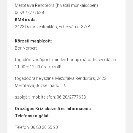
Mezőfalva Rendőrőrs (hivatali munkaidőben)
06-20/2777638
KMB iroda:
2423 Daruszentmiklós, Fehérvári u. 32/B.
Körzeti megbízott:
Bor Norbert
fogadóóra időpont: minden hónap második szerdáján
11:00 – 12:00 óra között!
fogadóóra helyszíne: Mezőfalva Rendőrőrs, 2422
Mezőfalva, József nádor 19.
szolgálti mobiltelefon: 06-20/2777638
Országos Kríziskezelő és Információs
Telefonszolgálat
Telefon: 06 80 20 55 20