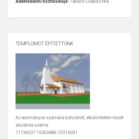
Adatvédelmi tisztviselője:
Takács-Csaba Erika
TEMPLOMOT ÉPÍTETTÜNK
Az adományok számára biztosított, elkülönítetten kezelt
alszámla száma:
11736037-15365886-10310001