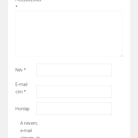
*
Név
*
E-mail
cím
*
Honlap
A nevem,
e-mail
címem, és