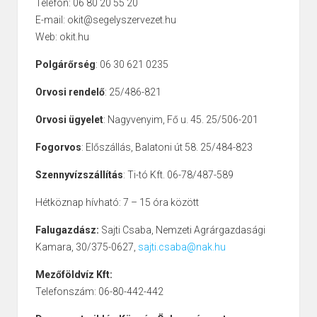
Telefon: 06 80 20 55 20
E-mail: okit@segelyszervezet.hu
Web: okit.hu
Polgárőrség
: 06 30 621 0235
Orvosi rendelő
: 25/486-821
Orvosi ügyelet
: Nagyvenyim, Fő u. 45. 25/506-201
Fogorvos
: Előszállás, Balatoni út 58. 25/484-823
Szennyvízszállítás
: Ti-tó Kft. 06-78/487-589
Hétköznap hívható: 7 – 15 óra között
Falugazdász:
Sajti Csaba, Nemzeti Agrárgazdasági
Kamara, 30/375-0627,
sajti.csaba@nak.hu
Mezőföldvíz Kft:
Telefonszám: 06-80-442-442