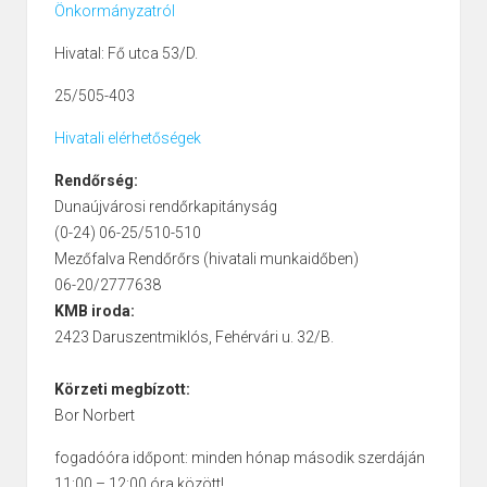
Önkormányzatról
Hivatal: Fő utca 53/D.
25/505-403
Hivatali elérhetőségek
Rendőrség:
Dunaújvárosi rendőrkapitányság
(0-24) 06-25/510-510
Mezőfalva Rendőrőrs (hivatali munkaidőben)
06-20/2777638
KMB iroda:
2423 Daruszentmiklós, Fehérvári u. 32/B.
Körzeti megbízott:
Bor Norbert
fogadóóra időpont: minden hónap második szerdáján
11:00 – 12:00 óra között!