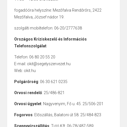
fogadóóra helyszíne: Mezőfalva Rendőrőrs, 2422
Mezőfalva, József nádor 19.
szolgálti mobiltelefon: 06-20/2777638
Országos Kríziskezelő és Információs
Telefonszolgálat
Telefon: 06 80 20 55 20
E-mail: okit@segelyszervezet.hu
Web: okit.hu
Polgárőrség
: 06 30 621 0235
Orvosi rendelő
: 25/486-821
Orvosi ügyelet
: Nagyvenyim, Fő u. 45. 25/506-201
Fogorvos
: Előszállás, Balatoni út 58. 25/484-823
Szennyvízszállítás
: Ti-tó Kft. 06-78/487-589