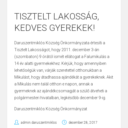
TISZTELT LAKOSSÁG,
KEDVES GYEREKEK!
Daruszentmiklós Község Önkormányzata értesíti a
Tisztelt Lakosságot, hogy 2011. december 3-án
(szombaton) 9 órától ismét ellátogat a Falumikulás a
14 év alatti gyermekekhez. Kérjük, hogy amennyiben
lehetőségük van, várják szeretettel otthonukban a
Mikulást, hogy átadhassa ajándékát a gyerekeknek. Akit
a Mikulás nem talál otthon e napon, annak a
gyermeknek az ajándékcsomagját a szülő átveheti a
polgármesteri hivatalban, legkésőbb december 9-ig.
Daruszentmiklós Község Önkormányzat
admin.daruszentmiklos
december 28, 2017