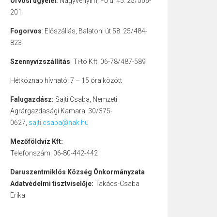
Orvosi ügyelet
: Nagyvenyim, Fő u. 45. 25/506-
201
Fogorvos
: Előszállás, Balatoni út 58. 25/484-
823
Szennyvízszállítás
: Ti-tó Kft. 06-78/487-589
Hétköznap hívható: 7 – 15 óra között
Falugazdász:
Sajti Csaba, Nemzeti
Agrárgazdasági Kamara, 30/375-
0627,
sajti.csaba@nak.hu
Mezőföldvíz Kft:
Telefonszám: 06-80-442-442
Daruszentmiklós Község Önkormányzata
Adatvédelmi tisztviselője:
Takács-Csaba
Erika