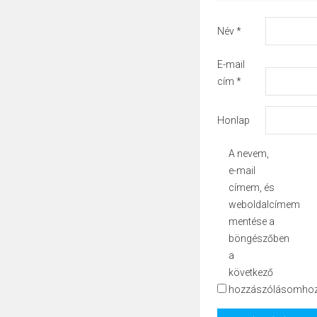
Név
*
E-mail
cím
*
Honlap
A nevem,
e-mail
címem, és
weboldalcímem
mentése a
böngészőben
a
következő
hozzászólásomhoz