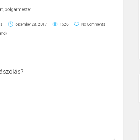
ert, polgármester
os
december 28, 2017
1526
No Comments
amok
ászólás?