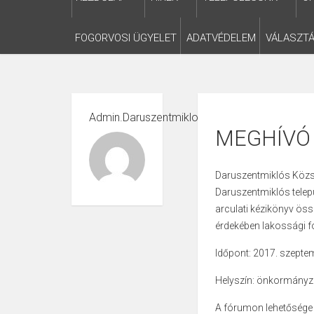
FOGORVOSI ÜGYELET
ADATVÉDELEM
VÁLASZTÁ
Admin.daruszentmiklos
MEGHÍVÓ
Daruszentmiklós Közs
Daruszentmiklós telepü
arculati kézikönyv öss
érdekében lakossági fó
Időpont: 2017. szeptem
Helyszín: önkormányza
A fórumon lehetősége 