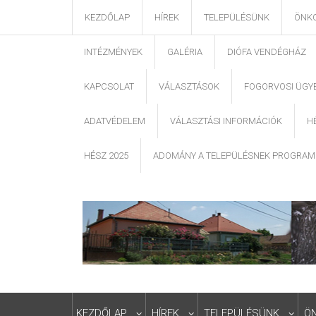
KEZDŐLAP
HÍREK
TELEPÜLÉSÜNK
ÖNK
INTÉZMÉNYEK
GALÉRIA
DIÓFA VENDÉGHÁZ
KAPCSOLAT
VÁLASZTÁSOK
FOGORVOSI ÜGY
ADATVÉDELEM
VÁLASZTÁSI INFORMÁCIÓK
H
HÉSZ 2025
ADOMÁNY A TELEPÜLÉSNEK PROGRAM
KEZDŐLAP
HÍREK
TELEPÜLÉSÜNK
Ö