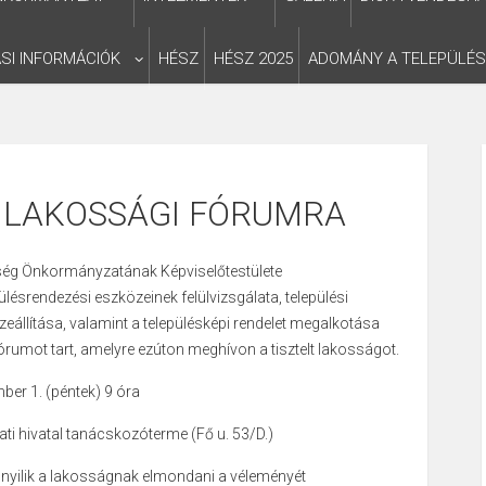
SI INFORMÁCIÓK
HÉSZ
HÉSZ 2025
ADOMÁNY A TELEPÜLÉ
 LAKOSSÁGI FÓRUMRA
ég Önkormányzatának Képviselőtestülete
lésrendezési eszközeinek felülvizsgálata, települési
zeállítása, valamint a településképi rendelet megalkotása
rumot tart, amelyre ezúton meghívon a tisztelt lakosságot.
ber 1. (péntek) 9 óra
ti hivatal tanácskozóterme (Fő u. 53/D.)
nyilik a lakosságnak elmondani a véleményét