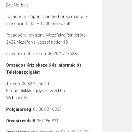
Bor Norbert
fogadóóra időpont: minden hónap második
szerdáján 11:00 – 12:00 óra között!
fogadóóra helyszíne: Mezőfalva Rendőrőrs,
2422 Mezőfalva, József nádor 19.
szolgálti mobiltelefon: 06-20/2777638
Országos Kríziskezelő és Információs
Telefonszolgálat
Telefon: 06 80 20 55 20
E-mail: okit@segelyszervezet.hu
Web: okit.hu
Polgárőrség
: 06 30 621 0235
Orvosi rendelő
: 25/486-821