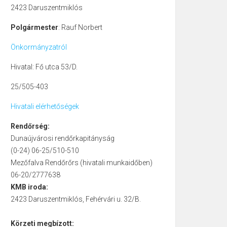
2423 Daruszentmiklós
Polgármester
: Rauf Norbert
Önkormányzatról
Hivatal: Fő utca 53/D.
25/505-403
Hivatali elérhetőségek
Rendőrség:
Dunaújvárosi rendőrkapitányság
(0-24) 06-25/510-510
Mezőfalva Rendőrőrs (hivatali munkaidőben)
06-20/2777638
KMB iroda:
2423 Daruszentmiklós, Fehérvári u. 32/B.
Körzeti megbízott: