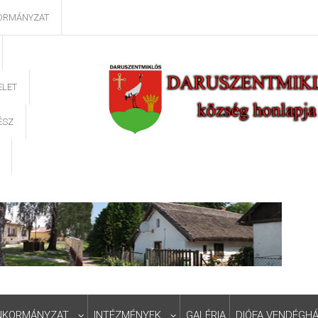
ORMÁNYZAT
ELET
ÉSZ
NKORMÁNYZAT
INTÉZMÉNYEK
GALÉRIA
DIÓFA VENDÉGH