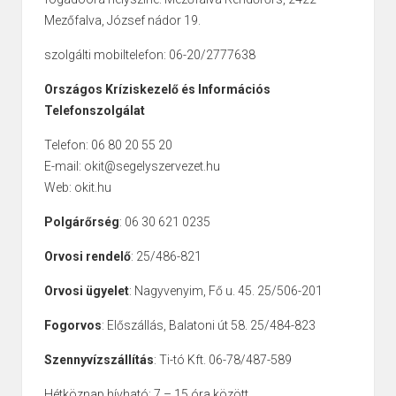
Mezőfalva, József nádor 19.
szolgálti mobiltelefon: 06-20/2777638
Országos Kríziskezelő és Információs
Telefonszolgálat
Telefon: 06 80 20 55 20
E-mail: okit@segelyszervezet.hu
Web: okit.hu
Polgárőrség
: 06 30 621 0235
Orvosi rendelő
: 25/486-821
Orvosi ügyelet
: Nagyvenyim, Fő u. 45. 25/506-201
Fogorvos
: Előszállás, Balatoni út 58. 25/484-823
Szennyvízszállítás
: Ti-tó Kft. 06-78/487-589
Hétköznap hívható: 7 – 15 óra között