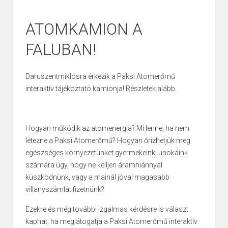
ATOMKAMION A
FALUBAN!
Daruszentmiklósra érkezik a Paksi Atomerőmű
interaktív tájékoztató kamionja! Részletek alább.
Hogyan működik az atomenergia? Mi lenne, ha nem
létezne a Paksi Atomerőmű? Hogyan őrizhetjük meg
egészséges környezetünket gyermekeink, unokáink
számára úgy, hogy ne kelljen áramhiánnyal
küszködnünk, vagy a mainál jóval magasabb
villanyszámlát fizetnünk?
Ezekre és még további izgalmas kérdésre is választ
kaphat, ha meglátogatja a Paksi Atomerőmű interaktív