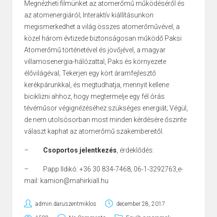
Megnézheti filmünket az atomerőmű működéséről és
az atomenergiáról; Interaktív kiállításunkon
megismerkedhet a világ összes atomerőművével, a
közel három évtizede biztonságosan működő Paksi
Atomerőmű történetével és jövőjével, a magyar
villamosenergia-hálózattal, Paks és környezete
élővilágéval; Tekerjen egy kört áramfejlesztő
kerékpárunkkal, és megtudhatja, mennyit kellene
biciklizni ahhoz, hogy megtermelje egy fél órás
tévéműsor végignézéséhez szükséges energiát; Végül,
de nem utolsósorban most minden kérdésére őszinte
választ kaphat az atomerőmű szakembereitől.
–
Csoportos jelentkezés
, érdeklődés:
– Papp Ildikó: +36 30 834-7468, 06-1-3292763,e-
mail:
kamion@mahirkiall.hu
admin.daruszentmiklos
december 28, 2017