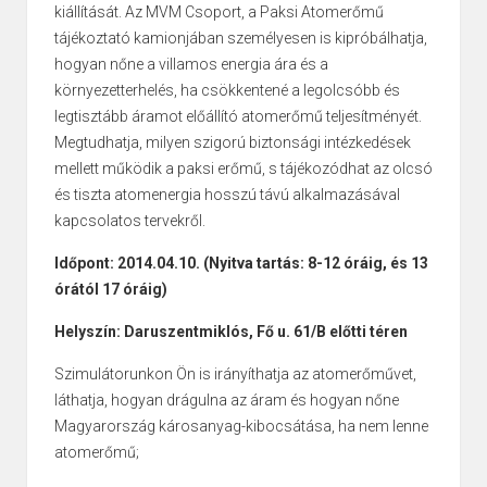
kiállítását. Az MVM Csoport, a Paksi Atomerőmű
tájékoztató kamionjában személyesen is kipróbálhatja,
hogyan nőne a villamos energia ára és a
környezetterhelés, ha csökkentené a legolcsóbb és
legtisztább áramot előállító atomerőmű teljesítményét.
Megtudhatja, milyen szigorú biztonsági intézkedések
mellett működik a paksi erőmű, s tájékozódhat az olcsó
és tiszta atomenergia hosszú távú alkalmazásával
kapcsolatos tervekről.
Időpont:
2014.04.10.
(Nyitva tartás: 8-12 óráig, és 13
órától 17 óráig)
Helyszín:
Daruszentmiklós
,
Fő u. 61/B előtti téren
Szimulátorunkon Ön is irányíthatja az atomerőművet,
láthatja, hogyan drágulna az áram és hogyan nőne
Magyarország károsanyag-kibocsátása, ha nem lenne
atomerőmű;