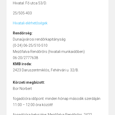
Hivatal: Fő utca 53/D.
25/505-403
Hivatali elérhetőségek
Rendőrség:
Dunaújvárosi rendőrkapitányság
(0-24) 06-25/510-510
Mezőfalva Rendőrőrs (hivatali munkaidőben)
06-20/2777638
KMB iroda:
2423 Daruszentmiklós, Fehérvári u. 32/B.
Körzeti megbízott:
Bor Norbert
fogadóóra időpont: minden hónap második szerdáján
11:00 – 12:00 óra között!
fogadóóra helyszíne: Mezőfalva Rendőrőrs, 2422