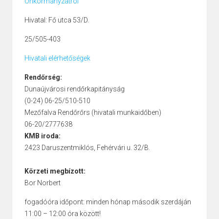
Önkormányzatról
Hivatal: Fő utca 53/D.
25/505-403
Hivatali elérhetőségek
Rendőrség:
Dunaújvárosi rendőrkapitányság
(0-24) 06-25/510-510
Mezőfalva Rendőrőrs (hivatali munkaidőben)
06-20/2777638
KMB iroda:
2423 Daruszentmiklós, Fehérvári u. 32/B.
Körzeti megbízott:
Bor Norbert
fogadóóra időpont: minden hónap második szerdáján
11:00 – 12:00 óra között!