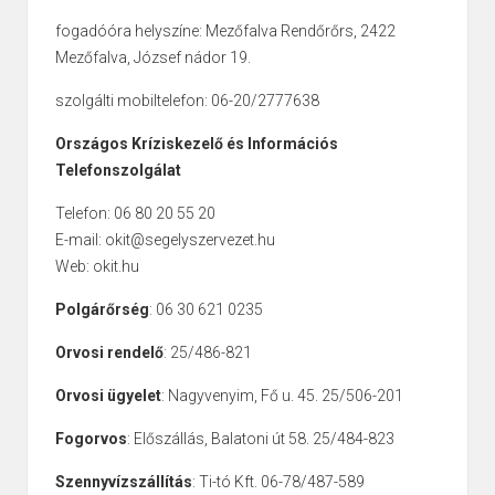
fogadóóra helyszíne: Mezőfalva Rendőrőrs, 2422
Mezőfalva, József nádor 19.
szolgálti mobiltelefon: 06-20/2777638
Országos Kríziskezelő és Információs
Telefonszolgálat
Telefon: 06 80 20 55 20
E-mail: okit@segelyszervezet.hu
Web: okit.hu
Polgárőrség
: 06 30 621 0235
Orvosi rendelő
: 25/486-821
Orvosi ügyelet
: Nagyvenyim, Fő u. 45. 25/506-201
Fogorvos
: Előszállás, Balatoni út 58. 25/484-823
Szennyvízszállítás
: Ti-tó Kft. 06-78/487-589