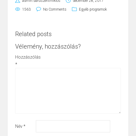
admin.daruszentmiklos
december 28, 2017
1563
No Comments
Egyéb programok
Related posts
Vélemény, hozzászólás?
Hozzászólás
*
Név
*