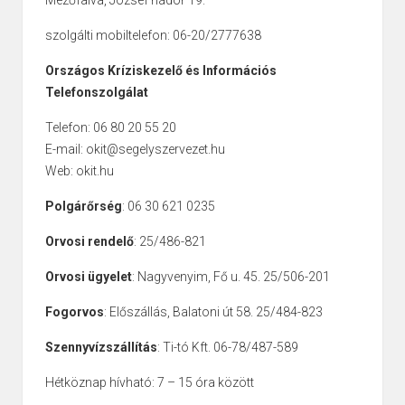
Mezőfalva, József nádor 19.
szolgálti mobiltelefon: 06-20/2777638
Országos Kríziskezelő és Információs
Telefonszolgálat
Telefon: 06 80 20 55 20
E-mail: okit@segelyszervezet.hu
Web: okit.hu
Polgárőrség
: 06 30 621 0235
Orvosi rendelő
: 25/486-821
Orvosi ügyelet
: Nagyvenyim, Fő u. 45. 25/506-201
Fogorvos
: Előszállás, Balatoni út 58. 25/484-823
Szennyvízszállítás
: Ti-tó Kft. 06-78/487-589
Hétköznap hívható: 7 – 15 óra között