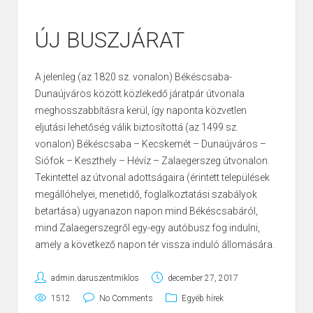
ÚJ BUSZJÁRAT
A jelenleg (az 1820 sz. vonalon) Békéscsaba-
Dunaújváros között közlekedő járatpár útvonala
meghosszabbításra kerül, így naponta közvetlen
eljutási lehetőség válik biztosítottá (az 1499 sz.
vonalon) Békéscsaba – Kecskemét – Dunaújváros –
Siófok – Keszthely – Hévíz – Zalaegerszeg útvonalon.
Tekintettel az útvonal adottságaira (érintett települések
megállóhelyei, menetidő, foglalkoztatási szabályok
betartása) ugyanazon napon mind Békéscsabáról,
mind Zalaegerszegről egy-egy autóbusz fog indulni,
amely a következő napon tér vissza induló állomására.
admin.daruszentmiklos
december 27, 2017
1512
No Comments
Egyéb hírek