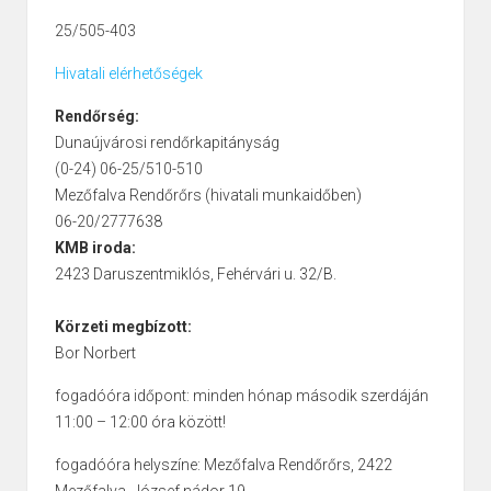
25/505-403
Hivatali elérhetőségek
Rendőrség:
Dunaújvárosi rendőrkapitányság
(0-24) 06-25/510-510
Mezőfalva Rendőrőrs (hivatali munkaidőben)
06-20/2777638
KMB iroda:
2423 Daruszentmiklós, Fehérvári u. 32/B.
Körzeti megbízott:
Bor Norbert
fogadóóra időpont: minden hónap második szerdáján
11:00 – 12:00 óra között!
fogadóóra helyszíne: Mezőfalva Rendőrőrs, 2422