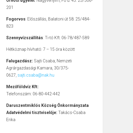
Orvosi ügyelet
: Nagyvenyim, Fő u. 45. 25/506-
201
Fogorvos
: Előszállás, Balatoni út 58. 25/484-
823
Szennyvízszállítás
: Ti-tó Kft. 06-78/487-589
Hétköznap hívható: 7 – 15 óra között
Falugazdász:
Sajti Csaba, Nemzeti
Agrárgazdasági Kamara, 30/375-
0627,
sajti.csaba@nak.hu
Mezőföldvíz Kft:
Telefonszám: 06-80-442-442
Daruszentmiklós Község Önkormányzata
Adatvédelmi tisztviselője:
Takács-Csaba
Erika