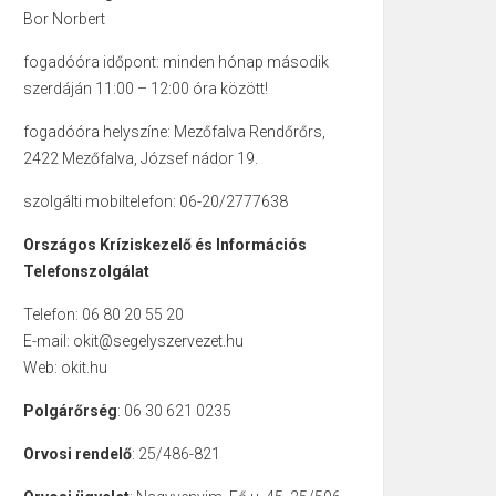
Bor Norbert
fogadóóra időpont: minden hónap második
szerdáján 11:00 – 12:00 óra között!
fogadóóra helyszíne: Mezőfalva Rendőrőrs,
2422 Mezőfalva, József nádor 19.
szolgálti mobiltelefon: 06-20/2777638
Országos Kríziskezelő és Információs
Telefonszolgálat
Telefon: 06 80 20 55 20
E-mail: okit@segelyszervezet.hu
Web: okit.hu
Polgárőrség
: 06 30 621 0235
Orvosi rendelő
: 25/486-821