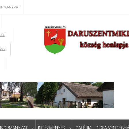
ORMÁNYZAT
ELET
ÉSZ
NKORMÁNYZAT
INTÉZMÉNYEK
GALÉRIA
DIÓFA VENDÉGH