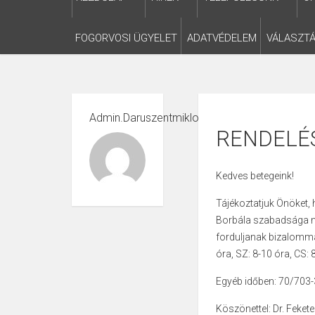
FOGORVOSI ÜGYELET
ADATVÉDELEM
VÁLASZTÁ
Admin.daruszentmiklos
RENDELÉ
Kedves betegeink!
Tájékoztatjuk Önöket, 
Borbála szabadsága mi
forduljanak bizalommal
óra, SZ: 8-10 óra, CS: 
Egyéb időben: 70/703
Köszönettel: Dr. Feket