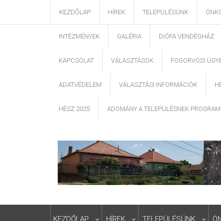
KEZDŐLAP
HÍREK
TELEPÜLÉSÜNK
ÖNK
INTÉZMÉNYEK
GALÉRIA
DIÓFA VENDÉGHÁZ
KAPCSOLAT
VÁLASZTÁSOK
FOGORVOSI ÜGY
ADATVÉDELEM
VÁLASZTÁSI INFORMÁCIÓK
H
HÉSZ 2025
ADOMÁNY A TELEPÜLÉSNEK PROGRAM
KEZDŐLAP
HÍREK
TELEPÜLÉSÜNK
Ö