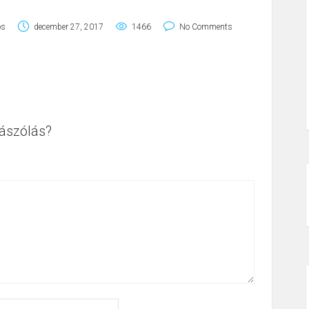
os
december 27, 2017
1466
No Comments
ászólás?