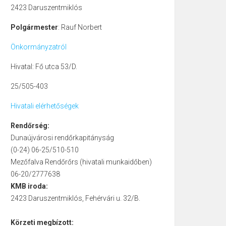
2423 Daruszentmiklós
Polgármester
: Rauf Norbert
Önkormányzatról
Hivatal: Fő utca 53/D.
25/505-403
Hivatali elérhetőségek
Rendőrség:
Dunaújvárosi rendőrkapitányság
(0-24) 06-25/510-510
Mezőfalva Rendőrőrs (hivatali munkaidőben)
06-20/2777638
KMB iroda:
2423 Daruszentmiklós, Fehérvári u. 32/B.
Körzeti megbízott: