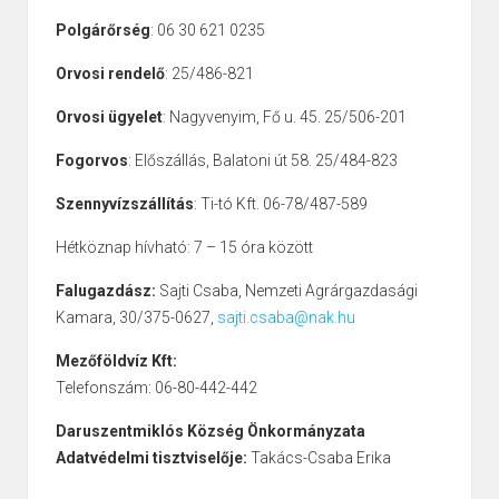
Polgárőrség
: 06 30 621 0235
Orvosi rendelő
: 25/486-821
Orvosi ügyelet
: Nagyvenyim, Fő u. 45. 25/506-201
Fogorvos
: Előszállás, Balatoni út 58. 25/484-823
Szennyvízszállítás
: Ti-tó Kft. 06-78/487-589
Hétköznap hívható: 7 – 15 óra között
Falugazdász:
Sajti Csaba, Nemzeti Agrárgazdasági
Kamara, 30/375-0627,
sajti.csaba@nak.hu
Mezőföldvíz Kft:
Telefonszám: 06-80-442-442
Daruszentmiklós Község Önkormányzata
Adatvédelmi tisztviselője:
Takács-Csaba Erika