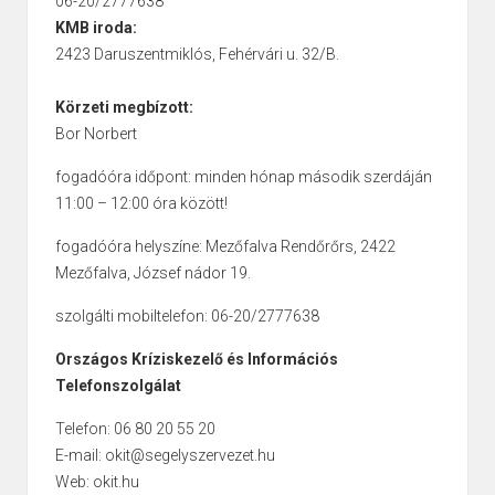
06-20/2777638
KMB iroda:
2423 Daruszentmiklós, Fehérvári u. 32/B.
Körzeti megbízott:
Bor Norbert
fogadóóra időpont: minden hónap második szerdáján
11:00 – 12:00 óra között!
fogadóóra helyszíne: Mezőfalva Rendőrőrs, 2422
Mezőfalva, József nádor 19.
szolgálti mobiltelefon: 06-20/2777638
Országos Kríziskezelő és Információs
Telefonszolgálat
Telefon: 06 80 20 55 20
E-mail: okit@segelyszervezet.hu
Web: okit.hu