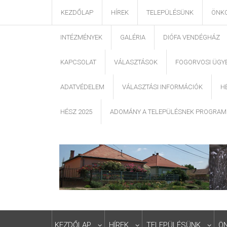
KEZDŐLAP
HÍREK
TELEPÜLÉSÜNK
ÖNK
INTÉZMÉNYEK
GALÉRIA
DIÓFA VENDÉGHÁZ
KAPCSOLAT
VÁLASZTÁSOK
FOGORVOSI ÜGY
ADATVÉDELEM
VÁLASZTÁSI INFORMÁCIÓK
H
HÉSZ 2025
ADOMÁNY A TELEPÜLÉSNEK PROGRAM
KEZDŐLAP
HÍREK
TELEPÜLÉSÜNK
Ö