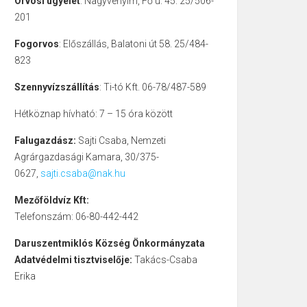
Orvosi ügyelet
: Nagyvenyim, Fő u. 45. 25/506-
201
Fogorvos
: Előszállás, Balatoni út 58. 25/484-
823
Szennyvízszállítás
: Ti-tó Kft. 06-78/487-589
Hétköznap hívható: 7 – 15 óra között
Falugazdász:
Sajti Csaba, Nemzeti
Agrárgazdasági Kamara, 30/375-
0627,
sajti.csaba@nak.hu
Mezőföldvíz Kft:
Telefonszám: 06-80-442-442
Daruszentmiklós Község Önkormányzata
Adatvédelmi tisztviselője:
Takács-Csaba
Erika