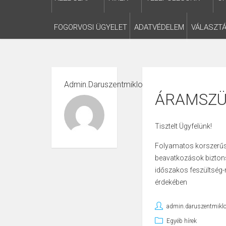
FOGORVOSI ÜGYELET
ADATVÉDELEM
VÁLASZTÁ
Admin.daruszentmiklos
ÁRAMSZÜ
Tisztelt Ügyfelünk!
Folyamatos korszerűsí
beavatkozások biztons
időszakos feszültség
érdekében
admin.daruszentmikl
Egyéb hírek