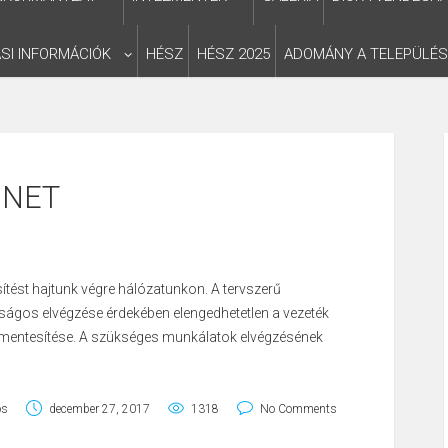
SI INFORMÁCIÓK
HÉSZ
HÉSZ 2025
ADOMÁNY A TELEPÜLÉ
NET
tést hajtunk végre hálózatunkon. A tervszerű
ágos elvégzése érdekében elengedhetetlen a vezeték
-mentesítése. A szükséges munkálatok elvégzésének
os
december 27, 2017
1318
No Comments