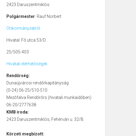
2423 Daruszentmiklós
Polgármester
: Rauf Norbert
Önkormányzatról
Hivatal: Fő utca 53/D.
25/505-403
Hivatali elérhetőségek
Rendőrség:
Dunaújvárosi rendőrkapitányság
(0-24) 06-25/510-510
Mezőfalva Rendőrőrs (hivatali munkaidőben)
06-20/2777638
KMB iroda:
2423 Daruszentmiklós, Fehérvári u. 32/B.
Körzeti megbízott: