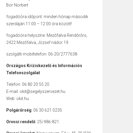
Bor Norbert
fogadóóra időpont: minden hónap második
szerdáján 11:00 – 12:00 óra között!
fogadóóra helyszíne: Mezőfalva Rendőrőrs,
2422 Mezőfalva, József nádor 19.
szolgálti mobiltelefon: 06-20/2777638
Országos Kríziskezelő és Információs
Telefonszolgálat
Telefon: 06 80 20 55 20
E-mail: okit@segelyszervezet.hu
Web: okit.hu
Polgárőrség
: 06 30 621 0235
Orvosi rendelő
: 25/486-821