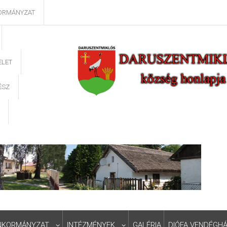
ORMÁNYZAT
ELET
ÉSZ
NKORMÁNYZAT
INTÉZMÉNYEK
GALÉRIA
DIÓFA VENDÉGH