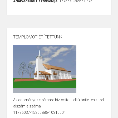
Adatvédelmi tisztviselője:
Takács-Csaba Erika
TEMPLOMOT ÉPÍTETTÜNK
Az adományok számára biztosított, elkülönítetten kezelt
alszámla száma:
11736037-15365886-10310001