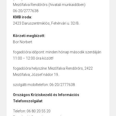
Mezőfalva Rendőrőrs (hivatali munkaidőben)
06-20/2777638
KMB iroda:
2423 Daruszentmiklós, Fehérvári u. 32/B.
Körzeti megbízott:
Bor Norbert
fogadóóra időpont: minden hónap második szerdáján
11:00 – 12:00 óra között!
fogadóóra helyszíne: Mezőfalva Rendőrőrs, 2422
Mezőfalva, József nádor 19.
szolgálti mobiltelefon: 06-20/2777638
Országos Kríziskezelő és Információs
Telefonszolgálat
Telefon: 06 80 20 55 20