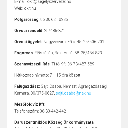
E-mail: okit@segelyszervezet.hu
Web: okit.hu
Polgárőrség
: 06 30 621 0235
Orvosi rendelő
: 25/486-821
Orvosi ügyelet
: Nagyvenyim, Fő u. 45. 25/506-201
Fogorvos
: Előszállás, Balatoni út 58. 25/484-823
Szennyvízszállítás
: Ti-tó Kft. 06-78/487-589
Hétköznap hívható: 7 – 15 óra között
Falugazdász:
Sajti Csaba, Nemzeti Agrárgazdasági
Kamara, 30/375-0627,
sajti.csaba@nak.hu
Mezőföldvíz Kft:
Telefonszám: 06-80-442-442
Daruszentmiklós Község Önkormányzata