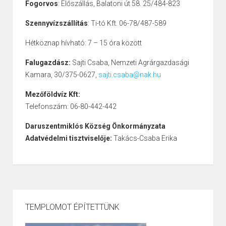
Fogorvos
: Előszállás, Balatoni út 58. 25/484-823
Szennyvízszállítás
: Ti-tó Kft. 06-78/487-589
Hétköznap hívható: 7 – 15 óra között
Falugazdász:
Sajti Csaba, Nemzeti Agrárgazdasági
Kamara, 30/375-0627,
sajti.csaba@nak.hu
Mezőföldvíz Kft:
Telefonszám: 06-80-442-442
Daruszentmiklós Község Önkormányzata
Adatvédelmi tisztviselője:
Takács-Csaba Erika
TEMPLOMOT ÉPÍTETTÜNK