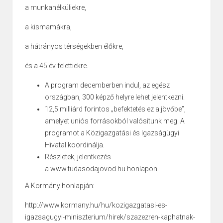
a munkanélküliekre,
a kismamákra,
a hátrányos térségekben élőkre,
és a 45 év felettiekre.
A program decemberben indul, az egész
országban, 300 képző helyre lehet jelentkezni.
12,5 milliárd forintos „befektetés ez a jövőbe”,
amelyet uniós forrásokból valósítunk meg. A
programot a Közigazgatási és Igazságügyi
Hivatal koordinálja.
Részletek, jelentkezés
a
www.tudasodajovod.hu
honlapon.
A Kormány honlapján:
http://www.kormany.hu/hu/kozigazgatasi-es-
igazsagugyi-miniszterium/hirek/szazezren-kaphatnak-