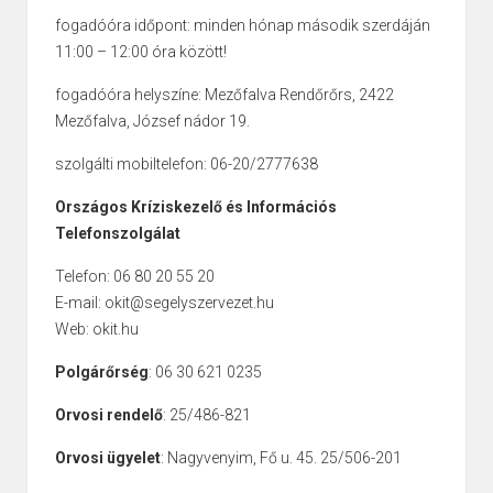
fogadóóra időpont: minden hónap második szerdáján
11:00 – 12:00 óra között!
fogadóóra helyszíne: Mezőfalva Rendőrőrs, 2422
Mezőfalva, József nádor 19.
szolgálti mobiltelefon: 06-20/2777638
Országos Kríziskezelő és Információs
Telefonszolgálat
Telefon: 06 80 20 55 20
E-mail: okit@segelyszervezet.hu
Web: okit.hu
Polgárőrség
: 06 30 621 0235
Orvosi rendelő
: 25/486-821
Orvosi ügyelet
: Nagyvenyim, Fő u. 45. 25/506-201