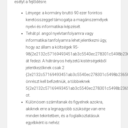
esélyt a fejlődésre.
Lényege: a kormány bruttó 90 ezer forintos
keretösszeggel támogatja a magánszemélyek
nyelvi és informatikai képzését.
Tehát pl. angol nyelvtanfolyamra vagy
informatikai tanfolyamra lehet jelentkezni úgy,
hogy az állam a költségek 95-
98{2e2132c57169493451ab3c5540ec278301c5498b23
át fedezi. A hátrányos helyzetű kistérségekből
jelentkezőknek csak 2
{2e2132c57169493451ab3c5540ec278301c5498b2365
önrészt kell befizetniük, a többieknek
5{2e2132c57169493451ab3c5540ec278301c5498b236
ot.
Különösen számítanak és figyelnek azokra,
akiknek erre a legnagyobb szüksége van erre
minden tekintetben, és a foglalkoztatásuk
egyébként is nehéz: