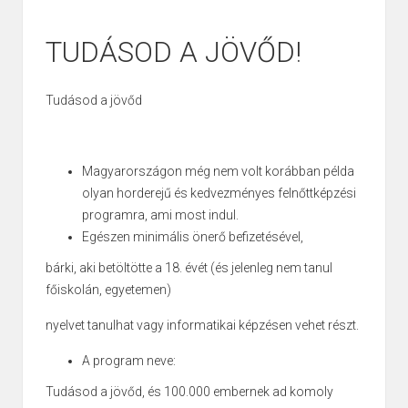
TUDÁSOD A JÖVŐD!
Tudásod a jövőd
Magyarországon még nem volt korábban példa
olyan horderejű és kedvezményes felnőttképzési
programra, ami most indul.
Egészen minimális önerő befizetésével,
bárki, aki betöltötte a 18. évét (és jelenleg nem tanul
főiskolán, egyetemen)
nyelvet tanulhat vagy informatikai képzésen vehet részt.
A program neve:
Tudásod a jövőd, és 100.000 embernek ad komoly