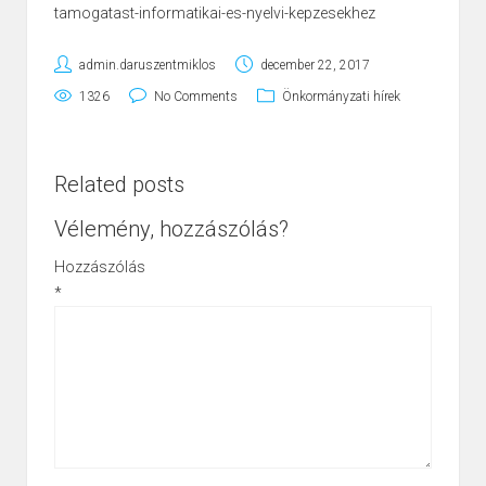
tamogatast-informatikai-es-nyelvi-kepzesekhez
admin.daruszentmiklos
december 22, 2017
1326
No Comments
Önkormányzati hírek
Related posts
Vélemény, hozzászólás?
Hozzászólás
*