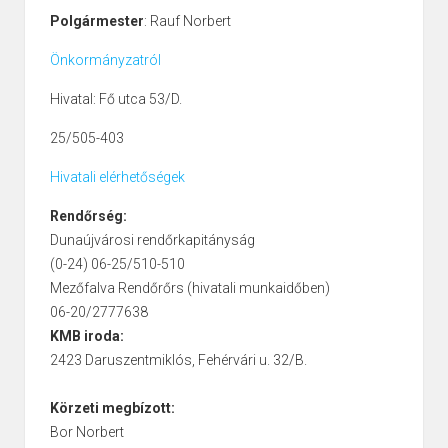
Polgármester
: Rauf Norbert
Önkormányzatról
Hivatal: Fő utca 53/D.
25/505-403
Hivatali elérhetőségek
Rendőrség:
Dunaújvárosi rendőrkapitányság
(0-24) 06-25/510-510
Mezőfalva Rendőrőrs (hivatali munkaidőben)
06-20/2777638
KMB iroda:
2423 Daruszentmiklós, Fehérvári u. 32/B.
Körzeti megbízott:
Bor Norbert