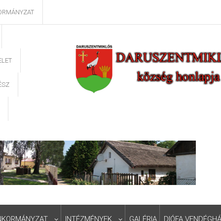
ORMÁNYZAT
ELET
ÉSZ
NKORMÁNYZAT
INTÉZMÉNYEK
GALÉRIA
DIÓFA VENDÉGH