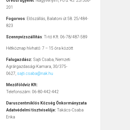
Orvosi ügyelet
: Nagyvenyim, Fő u. 45. 25/506-
201
Fogorvos
: Előszállás, Balatoni út 58. 25/484-
823
Szennyvízszállítás
: Ti-tó Kft. 06-78/487-589
Hétköznap hívható: 7 – 15 óra között
Falugazdász:
Sajti Csaba, Nemzeti
Agrárgazdasági Kamara, 30/375-
0627,
sajti.csaba@nak.hu
Mezőföldvíz Kft:
Telefonszám: 06-80-442-442
Daruszentmiklós Község Önkormányzata
Adatvédelmi tisztviselője:
Takács-Csaba
Erika