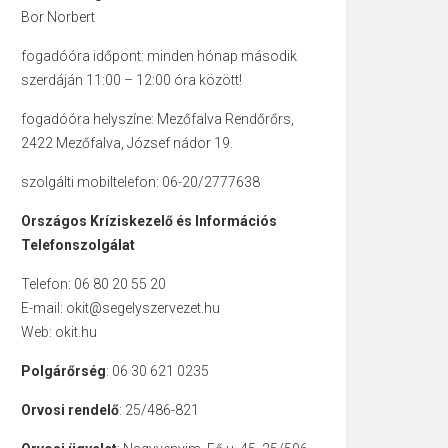
Bor Norbert
fogadóóra időpont: minden hónap második
szerdáján 11:00 – 12:00 óra között!
fogadóóra helyszíne: Mezőfalva Rendőrőrs,
2422 Mezőfalva, József nádor 19.
szolgálti mobiltelefon: 06-20/2777638
Országos Kríziskezelő és Információs
Telefonszolgálat
Telefon: 06 80 20 55 20
E-mail: okit@segelyszervezet.hu
Web: okit.hu
Polgárőrség
: 06 30 621 0235
Orvosi rendelő
: 25/486-821