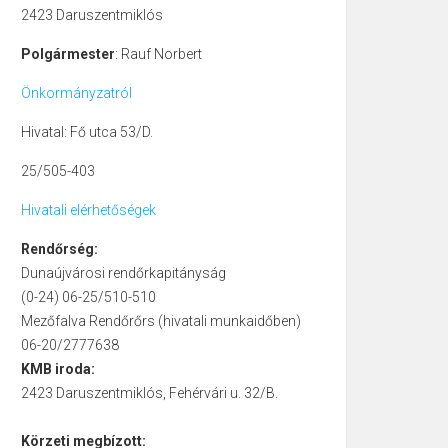
2423 Daruszentmiklós
Polgármester
: Rauf Norbert
Önkormányzatról
Hivatal: Fő utca 53/D.
25/505-403
Hivatali elérhetőségek
Rendőrség:
Dunaújvárosi rendőrkapitányság
(0-24) 06-25/510-510
Mezőfalva Rendőrőrs (hivatali munkaidőben)
06-20/2777638
KMB iroda:
2423 Daruszentmiklós, Fehérvári u. 32/B.
Körzeti megbízott: