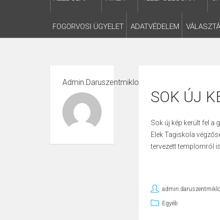
FOGORVOSI ÜGYELET
ADATVÉDELEM
VÁLASZTÁ
Admin.daruszentmiklos
SOK ÚJ K
Sok új kép került fel 
Elek Tagiskola végzőse
tervezett templomról i
admin.daruszentmikl
Egyéb