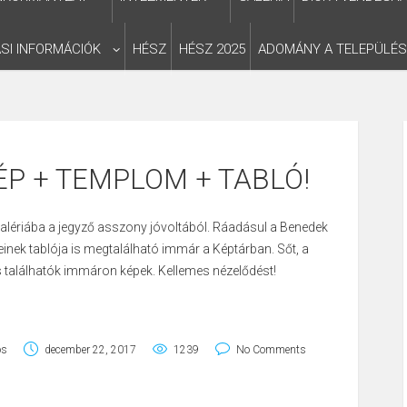
SI INFORMÁCIÓK
HÉSZ
HÉSZ 2025
ADOMÁNY A TELEPÜLÉ
ÉP + TEMPLOM + TABLÓ!
a galériába a jegyző asszony jóvoltából. Ráadásul a Benedek
inek tablója is megtalálható immár a Képtárban. Sőt, a
s találhatók immáron képek. Kellemes nézelődést!
os
december 22, 2017
1239
No Comments