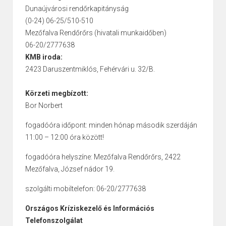
Dunaújvárosi rendőrkapitányság
(0-24) 06-25/510-510
Mezőfalva Rendőrőrs (hivatali munkaidőben)
06-20/2777638
KMB iroda:
2423 Daruszentmiklós, Fehérvári u. 32/B.
Körzeti megbízott:
Bor Norbert
fogadóóra időpont: minden hónap második szerdáján
11:00 – 12:00 óra között!
fogadóóra helyszíne: Mezőfalva Rendőrőrs, 2422
Mezőfalva, József nádor 19.
szolgálti mobiltelefon: 06-20/2777638
Országos Kríziskezelő és Információs
Telefonszolgálat