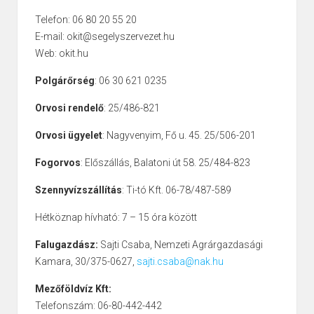
Telefon: 06 80 20 55 20
E-mail: okit@segelyszervezet.hu
Web: okit.hu
Polgárőrség
: 06 30 621 0235
Orvosi rendelő
: 25/486-821
Orvosi ügyelet
: Nagyvenyim, Fő u. 45. 25/506-201
Fogorvos
: Előszállás, Balatoni út 58. 25/484-823
Szennyvízszállítás
: Ti-tó Kft. 06-78/487-589
Hétköznap hívható: 7 – 15 óra között
Falugazdász:
Sajti Csaba, Nemzeti Agrárgazdasági
Kamara, 30/375-0627,
sajti.csaba@nak.hu
Mezőföldvíz Kft:
Telefonszám: 06-80-442-442