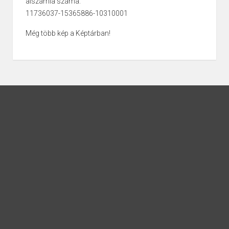
alszámla száma:
11736037-15365886-10310001
Még több kép a Képtárban!