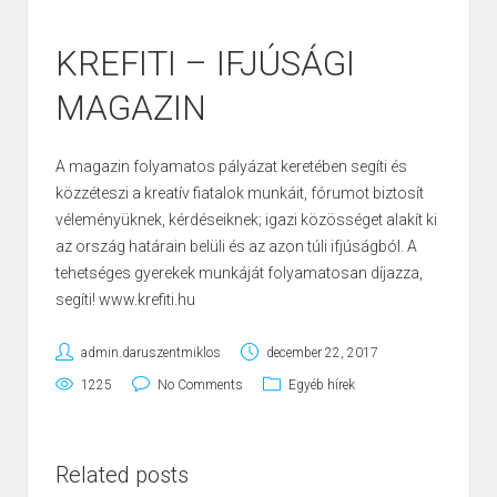
KREFITI – IFJÚSÁGI
MAGAZIN
A magazin folyamatos pályázat keretében segíti és
közzéteszi a kreatív fiatalok munkáit, fórumot biztosít
véleményüknek, kérdéseiknek; igazi közösséget alakít ki
az ország határain belüli és az azon túli ifjúságból. A
tehetséges gyerekek munkáját folyamatosan díjazza,
segíti!
www.krefiti.hu
admin.daruszentmiklos
december 22, 2017
1225
No Comments
Egyéb hírek
Related posts