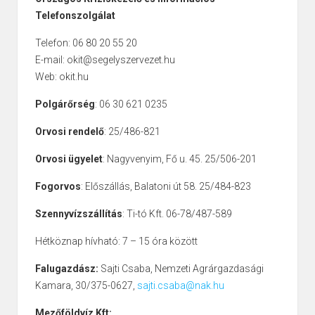
Telefonszolgálat
Telefon: 06 80 20 55 20
E-mail: okit@segelyszervezet.hu
Web: okit.hu
Polgárőrség
: 06 30 621 0235
Orvosi rendelő
: 25/486-821
Orvosi ügyelet
: Nagyvenyim, Fő u. 45. 25/506-201
Fogorvos
: Előszállás, Balatoni út 58. 25/484-823
Szennyvízszállítás
: Ti-tó Kft. 06-78/487-589
Hétköznap hívható: 7 – 15 óra között
Falugazdász:
Sajti Csaba, Nemzeti Agrárgazdasági
Kamara, 30/375-0627,
sajti.csaba@nak.hu
Mezőföldvíz Kft: