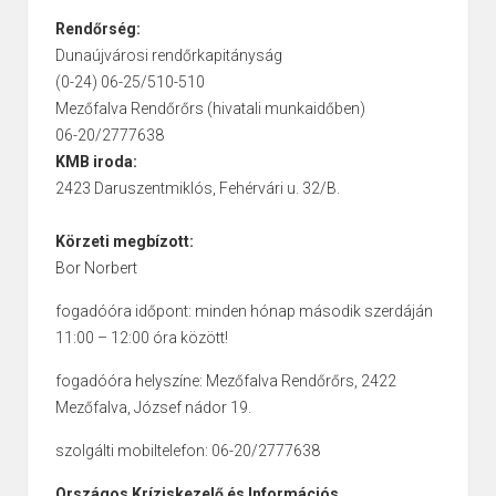
Rendőrség:
Dunaújvárosi rendőrkapitányság
(0-24) 06-25/510-510
Mezőfalva Rendőrőrs (hivatali munkaidőben)
06-20/2777638
KMB iroda:
2423 Daruszentmiklós, Fehérvári u. 32/B.
Körzeti megbízott:
Bor Norbert
fogadóóra időpont: minden hónap második szerdáján
11:00 – 12:00 óra között!
fogadóóra helyszíne: Mezőfalva Rendőrőrs, 2422
Mezőfalva, József nádor 19.
szolgálti mobiltelefon: 06-20/2777638
Országos Kríziskezelő és Információs