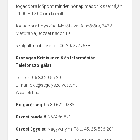
fogadóóra időpont: minden hónap második szerdáján
11:00 – 12:00 óra között!
fogadóóra helyszíne: Mezőfalva Rendőrőrs, 2422
Mezőfalva, József nádor 19.
szolgálti mobiltelefon: 06-20/2777638
Országos Kríziskezelő és Információs
Telefonszolgálat
Telefon: 06 80 20 55 20
E-mail: okit@segelyszervezet.hu
Web: okit.hu
Polgárőrség
: 06 30 621 0235
Orvosi rendelő
: 25/486-821
Orvosi ügyelet
: Nagyvenyim, Fő u. 45. 25/506-201