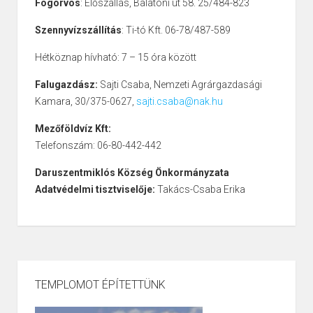
Fogorvos
: Előszállás, Balatoni út 58. 25/484-823
Szennyvízszállítás
: Ti-tó Kft. 06-78/487-589
Hétköznap hívható: 7 – 15 óra között
Falugazdász:
Sajti Csaba, Nemzeti Agrárgazdasági
Kamara, 30/375-0627,
sajti.csaba@nak.hu
Mezőföldvíz Kft:
Telefonszám: 06-80-442-442
Daruszentmiklós Község Önkormányzata
Adatvédelmi tisztviselője:
Takács-Csaba Erika
TEMPLOMOT ÉPÍTETTÜNK