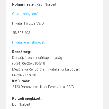
Polgármester
: Rauf Norbert
Önkormányzatról
Hivatal: Fő utca 53/D.
25/505-403
Hivatali elérhetőségek
Rendőrség:
Dunaújvárosi rendőrkapitányság
(0-24) 06-25/510-510
Mezőfalva Rendőrőrs (hivatali munkaidőben)
06-20/2777638
KMB iroda:
2423 Daruszentmiklós, Fehérvári u. 32/B.
Körzeti megbízott:
Bor Norbert