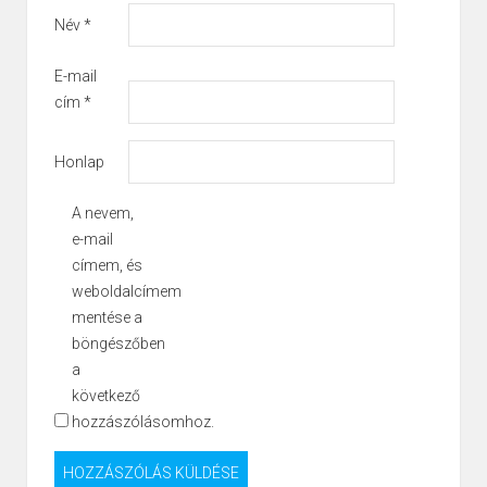
Név
*
E-mail
cím
*
Honlap
A nevem,
e-mail
címem, és
weboldalcímem
mentése a
böngészőben
a
következő
hozzászólásomhoz.