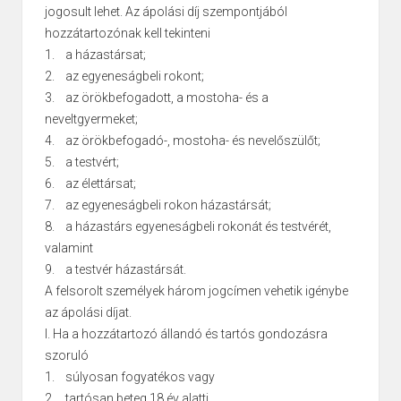
jogosult lehet. Az ápolási díj szempontjából
hozzátartozónak kell tekinteni
1. a házastársat;
2. az egyeneságbeli rokont;
3. az örökbefogadott, a mostoha- és a
neveltgyermeket;
4. az örökbefogadó-, mostoha- és nevelőszülőt;
5. a testvért;
6. az élettársat;
7. az egyeneságbeli rokon házastársát;
8. a házastárs egyeneságbeli rokonát és testvérét,
valamint
9. a testvér házastársát.
A felsorolt személyek három jogcímen vehetik igénybe
az ápolási díjat.
I. Ha a hozzátartozó állandó és tartós gondozásra
szoruló
1. súlyosan fogyatékos vagy
2. tartósan beteg 18 év alatti