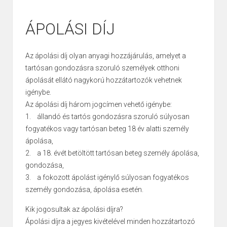
ÁPOLÁSI DÍJ
Az ápolási díj olyan anyagi hozzájárulás, amelyet a
tartósan gondozásra szoruló személyek otthoni
ápolását ellátó nagykorú hozzátartozók vehetnek
igénybe.
Az ápolási díj három jogcímen vehető igénybe:
1. állandó és tartós gondozásra szoruló súlyosan
fogyatékos vagy tartósan beteg 18 év alatti személy
ápolása,
2. a 18. évét betöltött tartósan beteg személy ápolása,
gondozása,
3. a fokozott ápolást igénylő súlyosan fogyatékos
személy gondozása, ápolása esetén.
Kik jogosultak az ápolási díjra?
Ápolási díjra a jegyes kivételével minden hozzátartozó