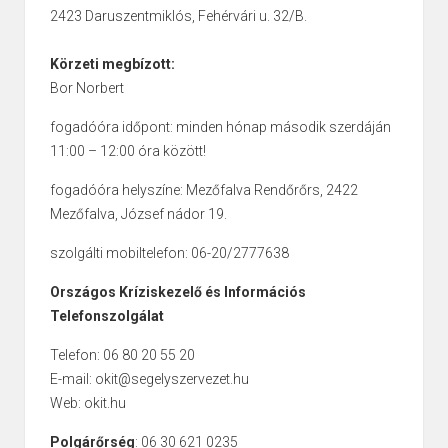
2423 Daruszentmiklós, Fehérvári u. 32/B.
Körzeti megbízott:
Bor Norbert
fogadóóra időpont: minden hónap második szerdáján
11:00 – 12:00 óra között!
fogadóóra helyszíne: Mezőfalva Rendőrőrs, 2422
Mezőfalva, József nádor 19.
szolgálti mobiltelefon: 06-20/2777638
Országos Kríziskezelő és Információs
Telefonszolgálat
Telefon: 06 80 20 55 20
E-mail: okit@segelyszervezet.hu
Web: okit.hu
Polgárőrség
: 06 30 621 0235