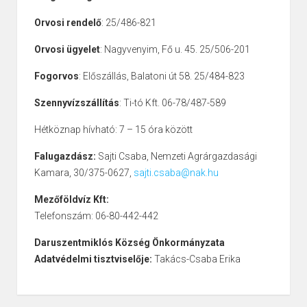
Orvosi rendelő
: 25/486-821
Orvosi ügyelet
: Nagyvenyim, Fő u. 45. 25/506-201
Fogorvos
: Előszállás, Balatoni út 58. 25/484-823
Szennyvízszállítás
: Ti-tó Kft. 06-78/487-589
Hétköznap hívható: 7 – 15 óra között
Falugazdász:
Sajti Csaba, Nemzeti Agrárgazdasági
Kamara, 30/375-0627,
sajti.csaba@nak.hu
Mezőföldvíz Kft:
Telefonszám: 06-80-442-442
Daruszentmiklós Község Önkormányzata
Adatvédelmi tisztviselője:
Takács-Csaba Erika