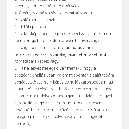
személy gondozását, ápolását végzi.
A törvényi szabályozás azt tekinti súlyosan
fogyatékosnak, akinek
1. látóképessége
1. a látóképessége segédeszközzel vagy műtéti úton
nem korrigálható módon teljesen hiányzik vagy
2. aliglátóként minimális látásmaradvánnyal
rendelkezik és ezért kizárólag tapintó-halló-életmód
folytatására képes; vagy
2. a hallásvesztesége olyan mértékű, hogy a
beszédnek hallás útján, valamint spontán elsajátítására
segédeszközzel sem képes és halláskárosodása miatt
a hangzó beszédének érthető kiejtése is elmarad; vagy
3. értelmi akadályozottsága genetikai illetőleg magzati
károsodás vagy születési trauma következtében,
továbbá 14. életévét megelőzően bekövetkező súlyos
betegség miatt, középsúlyos vagy annál nagyobb
mértékű,