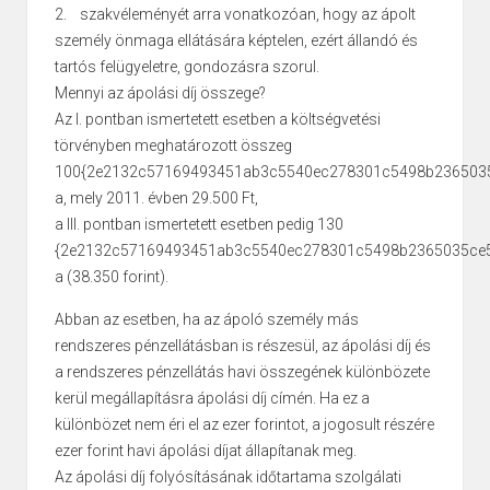
2. szakvéleményét arra vonatkozóan, hogy az ápolt
személy önmaga ellátására képtelen, ezért állandó és
tartós felügyeletre, gondozásra szorul.
Mennyi az ápolási díj összege?
Az I. pontban ismertetett esetben a költségvetési
törvényben meghatározott összeg
100{2e2132c57169493451ab3c5540ec278301c5498b2365035
a, mely 2011. évben 29.500 Ft,
a III. pontban ismertetett esetben pedig 130
{2e2132c57169493451ab3c5540ec278301c5498b2365035ce5
a (38.350 forint).
Abban az esetben, ha az ápoló személy más
rendszeres pénzellátásban is részesül, az ápolási díj és
a rendszeres pénzellátás havi összegének különbözete
kerül megállapításra ápolási díj címén. Ha ez a
különbözet nem éri el az ezer forintot, a jogosult részére
ezer forint havi ápolási díjat állapítanak meg.
Az ápolási díj folyósításának időtartama szolgálati