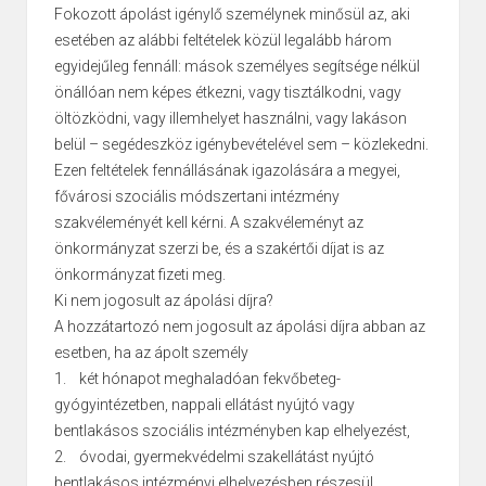
Fokozott ápolást igénylő személynek minősül az, aki
esetében az alábbi feltételek közül legalább három
egyidejűleg fennáll: mások személyes segítsége nélkül
önállóan nem képes étkezni, vagy tisztálkodni, vagy
öltözködni, vagy illemhelyet használni, vagy lakáson
belül – segédeszköz igénybevételével sem – közlekedni.
Ezen feltételek fennállásának igazolására a megyei,
fővárosi szociális módszertani intézmény
szakvéleményét kell kérni. A szakvéleményt az
önkormányzat szerzi be, és a szakértői díjat is az
önkormányzat fizeti meg.
Ki nem jogosult az ápolási díjra?
A hozzátartozó nem jogosult az ápolási díjra abban az
esetben, ha az ápolt személy
1. két hónapot meghaladóan fekvőbeteg-
gyógyintézetben, nappali ellátást nyújtó vagy
bentlakásos szociális intézményben kap elhelyezést,
2. óvodai, gyermekvédelmi szakellátást nyújtó
bentlakásos intézményi elhelyezésben részesül,