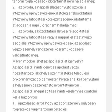
tanórai foglalkozások időtartamát nem haladja meg;
2. az óvoda, a nappali ellátást nyújtó szociális
intézmény igénybevételének illetőleg a felsőoktatási
intézmény látogatási kötelezettségének időtartama
átlagosan a napi 5 órát nem haladja meg;
3. az óvoda, a közoktatási illetve a felsőoktatási
intézmény látogatása vagy a nappali ellátást nyújtó
szociális intézmény igénybevétele csak az ápolást
végző személy rendszeres közreműködésével
valósítható meg.
Milyen módon lehet az ápolási díjat igényelni?
Az ápolási díj iránti igényt az ápolást végző
hozzátartozó lakóhelye szerint illetékes települési
önkormányzat polgármesteri hivatalánál kell benyújtani,
a helyszínen beszerezhető nyomtatványon .
Az ápolási díj megállapítása iránti kérelemhez csatolni
kell a háziorvos
1. igazolását, arról, hogy az ápolt személy súlyosan
fogyatékos vagy tartósan beteg és