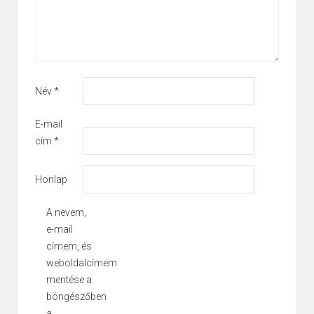
Név
*
E-mail
cím
*
Honlap
A nevem,
e-mail
címem, és
weboldalcímem
mentése a
böngészőben
a