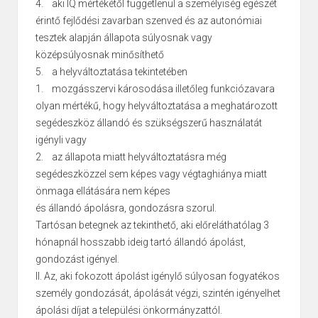
4. aki IQ mértékétől függetlenül a személyiség egészét
érintő fejlődési zavarban szenved és az autonómiai
tesztek alapján állapota súlyosnak vagy
középsúlyosnak minősíthető
5. a helyváltoztatása tekintetében
1. mozgásszervi károsodása illetőleg funkciózavara
olyan mértékű, hogy helyváltoztatása a meghatározott
segédeszköz állandó és szükségszerű használatát
igényli vagy
2. az állapota miatt helyváltoztatásra még
segédeszközzel sem képes vagy végtaghiánya miatt
önmaga ellátására nem képes
és állandó ápolásra, gondozásra szorul.
Tartósan betegnek az tekinthető, aki előreláthatólag 3
hónapnál hosszabb ideig tartó állandó ápolást,
gondozást igényel.
II. Az, aki fokozott ápolást igénylő súlyosan fogyatékos
személy gondozását, ápolását végzi, szintén igényelhet
ápolási díjat a települési önkormányzattól.