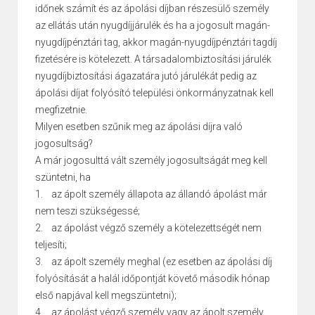
időnek számít és az ápolási díjban részesülő személy
az ellátás után nyugdíjjárulék és ha a jogosult magán-
nyugdíjpénztári tag, akkor magán-nyugdíjpénztári tagdíj
fizetésére is kötelezett. A társadalombiztosítási járulék
nyugdíjbiztosítási ágazatára jutó járulékát pedig az
ápolási díjat folyósító települési önkormányzatnak kell
megfizetnie.
Milyen esetben szűnik meg az ápolási díjra való
jogosultság?
A már jogosulttá vált személy jogosultságát meg kell
szüntetni, ha
1. az ápolt személy állapota az állandó ápolást már
nem teszi szükségessé;
2. az ápolást végző személy a kötelezettségét nem
teljesíti;
3. az ápolt személy meghal (ez esetben az ápolási díj
folyósítását a halál időpontját követő második hónap
első napjával kell megszüntetni);
4. az ápolást végző személy vagy az ápolt személy