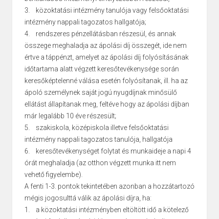
3. közoktatási intézmény tanulója vagy felsőoktatási
intézmény nappali tagozatos hallgatója;
4. rendszeres pénzellátásban részesül, és annak
összege meghaladja az ápolási díj összegét, ide nem
értve a táppénzt, amelyet az ápolási díj folyósításának
időtartama alatt végzett keresőtevékenysége során
keresőképtelenné válása esetén folyósítanak, ill. ha az
ápoló személynek saját jogú nyugdíjnak minősülő
ellátást állapítanak meg, feltéve hogy az ápolási díjban
már legalább 10 éve részesült;
5. szakiskola, középiskola illetve felsőoktatási
intézmény nappali tagozatos tanulója, hallgatója
6. keresőtevékenységet folytat és munkaideje a napi 4
órát meghaladja (az otthon végzett munka itt nem
vehető figyelembe).
A fenti 1-3. pontok tekintetében azonban a hozzátartozó
mégis jogosulttá válik az ápolási díjra, ha:
1. a közoktatási intézményben eltöltött idő a kötelező