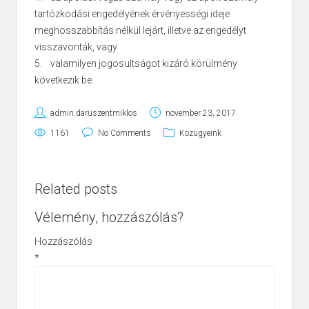
tartózkodási engedélyének érvényességi ideje
meghosszabbítás nélkül lejárt, illetve az engedélyt
visszavonták, vagy
5. valamilyen jogosultságot kizáró körülmény
következik be.
admin.daruszentmiklos
november 23, 2017
1161
No Comments
Közügyeink
Related posts
Vélemény, hozzászólás?
Hozzászólás
*