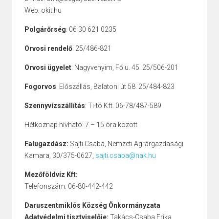
Web: okit.hu
Polgárőrség
: 06 30 621 0235
Orvosi rendelő
: 25/486-821
Orvosi ügyelet
: Nagyvenyim, Fő u. 45. 25/506-201
Fogorvos
: Előszállás, Balatoni út 58. 25/484-823
Szennyvízszállítás
: Ti-tó Kft. 06-78/487-589
Hétköznap hívható: 7 – 15 óra között
Falugazdász:
Sajti Csaba, Nemzeti Agrárgazdasági
Kamara, 30/375-0627,
sajti.csaba@nak.hu
Mezőföldvíz Kft:
Telefonszám: 06-80-442-442
Daruszentmiklós Község Önkormányzata
Adatvédelmi tisztviselője:
Takács-Csaba Erika