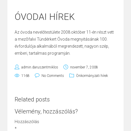
ÓVODAI HÍREK
Az óvoda nevelőtestülete 2008.október 11-én részt vett
a mezõfalvi Tündérkert Óvoda megnyitásának 100.
évfordulója alkalmából megrendezett, nagyon szép,
emberi, tartalmas programján.
admin.daruszentmiklos
november 7, 2008
1168
No Comments
Önkormányzati hírek
Related posts
Vélemény, hozzászólás?
Hozzászólás
*