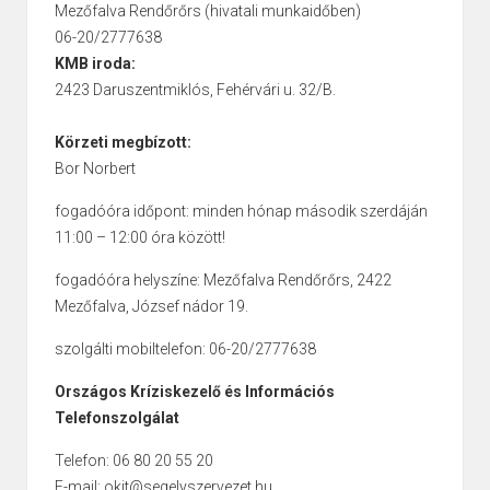
Mezőfalva Rendőrőrs (hivatali munkaidőben)
06-20/2777638
KMB iroda:
2423 Daruszentmiklós, Fehérvári u. 32/B.
Körzeti megbízott:
Bor Norbert
fogadóóra időpont: minden hónap második szerdáján
11:00 – 12:00 óra között!
fogadóóra helyszíne: Mezőfalva Rendőrőrs, 2422
Mezőfalva, József nádor 19.
szolgálti mobiltelefon: 06-20/2777638
Országos Kríziskezelő és Információs
Telefonszolgálat
Telefon: 06 80 20 55 20
E-mail: okit@segelyszervezet.hu