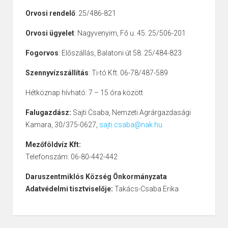
Orvosi rendelő
: 25/486-821
Orvosi ügyelet
: Nagyvenyim, Fő u. 45. 25/506-201
Fogorvos
: Előszállás, Balatoni út 58. 25/484-823
Szennyvízszállítás
: Ti-tó Kft. 06-78/487-589
Hétköznap hívható: 7 – 15 óra között
Falugazdász:
Sajti Csaba, Nemzeti Agrárgazdasági
Kamara, 30/375-0627,
sajti.csaba@nak.hu
Mezőföldvíz Kft:
Telefonszám: 06-80-442-442
Daruszentmiklós Község Önkormányzata
Adatvédelmi tisztviselője:
Takács-Csaba Erika