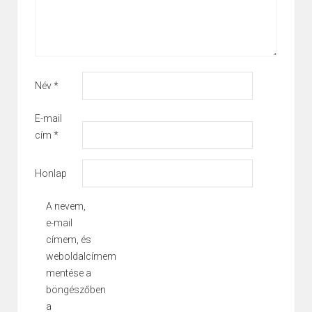
Név
*
E-mail
cím
*
Honlap
A nevem,
e-mail
címem, és
weboldalcímem
mentése a
böngészőben
a