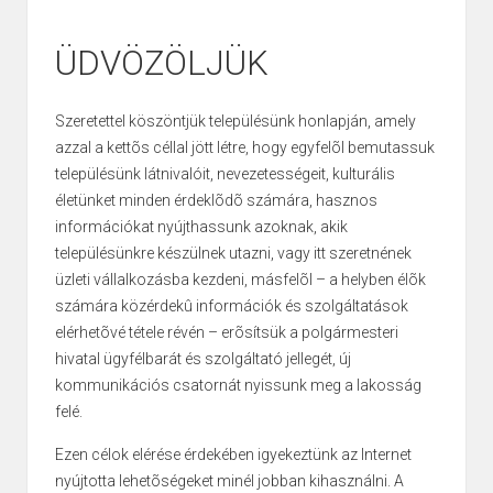
ÜDVÖZÖLJÜK
Szeretettel köszöntjük településünk honlapján, amely
azzal a kettõs céllal jött létre, hogy egyfelõl bemutassuk
településünk látnivalóit, nevezetességeit, kulturális
életünket minden érdeklõdõ számára, hasznos
információkat nyújthassunk azoknak, akik
településünkre készülnek utazni, vagy itt szeretnének
üzleti vállalkozásba kezdeni, másfelõl – a helyben élõk
számára közérdekû információk és szolgáltatások
elérhetõvé tétele révén – erõsítsük a polgármesteri
hivatal ügyfélbarát és szolgáltató jellegét, új
kommunikációs csatornát nyissunk meg a lakosság
felé.
Ezen célok elérése érdekében igyekeztünk az Internet
nyújtotta lehetõségeket minél jobban kihasználni. A