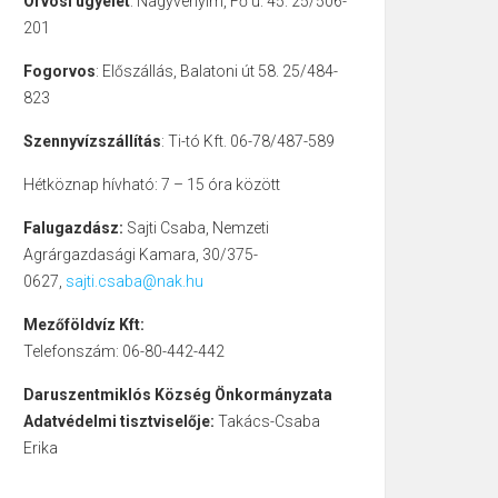
Orvosi ügyelet
: Nagyvenyim, Fő u. 45. 25/506-
201
Fogorvos
: Előszállás, Balatoni út 58. 25/484-
823
Szennyvízszállítás
: Ti-tó Kft. 06-78/487-589
Hétköznap hívható: 7 – 15 óra között
Falugazdász:
Sajti Csaba, Nemzeti
Agrárgazdasági Kamara, 30/375-
0627,
sajti.csaba@nak.hu
Mezőföldvíz Kft:
Telefonszám: 06-80-442-442
Daruszentmiklós Község Önkormányzata
Adatvédelmi tisztviselője:
Takács-Csaba
Erika