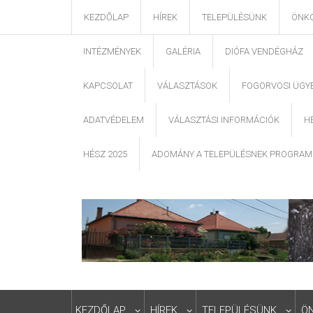
KEZDŐLAP
HÍREK
TELEPÜLÉSÜNK
ÖNK
INTÉZMÉNYEK
GALÉRIA
DIÓFA VENDÉGHÁZ
KAPCSOLAT
VÁLASZTÁSOK
FOGORVOSI ÜGY
ADATVÉDELEM
VÁLASZTÁSI INFORMÁCIÓK
H
HÉSZ 2025
ADOMÁNY A TELEPÜLÉSNEK PROGRAM
KEZDŐLAP
HÍREK
TELEPÜLÉSÜNK
Ö