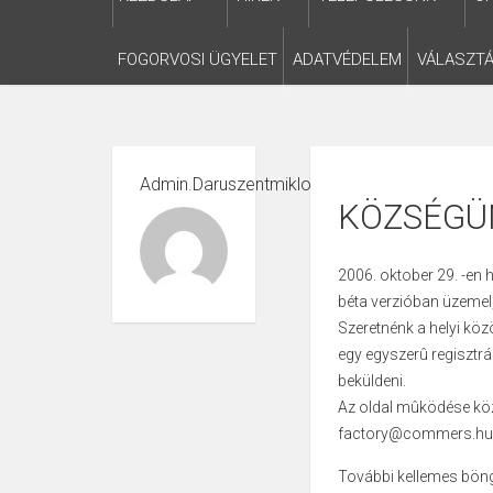
FOGORVOSI ÜGYELET
ADATVÉDELEM
VÁLASZTÁ
Admin.daruszentmiklos
KÖZSÉGÜ
2006. oktober 29. -en 
béta verzióban üzemel,
Szeretnénk a helyi közö
egy egyszerû regisztrác
beküldeni.
Az oldal mûködése közb
factory@commers.hu 
További kellemes bön