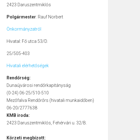
2423 Daruszentmiklós
Polgármester
: Rauf Norbert
Önkormányzatról
Hivatal: Fő utca 53/D.
25/505-403
Hivatali elérhetőségek
Rendőrség:
Dunaújvárosi rendőrkapitányság
(0-24) 06-25/510-510
Mezőfalva Rendőrőrs (hivatali munkaidőben)
06-20/2777638
KMB iroda:
2423 Daruszentmiklós, Fehérvári u. 32/B.
Körzeti megbízott: