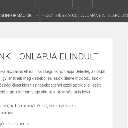
SI INFORMÁCIÓK
HÉSZ
HÉSZ 2025
ADOMÁNY A TELEPÜLÉ
NK HONLAPJA ELINDULT
hivatalosan is elindult Községünk honlapja. Jelenleg az oldal
 így lehetnek még kissebb leállások, illetve módosulások.
sségi életet kicsit szinesebbé tenni ezzel az oldallal, ezért
ió után, akár hírt vagy aktuális információt is lehet
en, ha bármi hibát észlel, kérem jelezze a
-cimen.
gészést kívánunk!