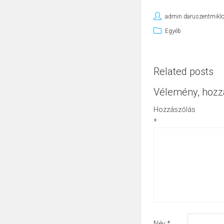
admin.daruszentmikl
Egyéb
Related posts
Vélemény, hozz
Hozzászólás
*
Név
*