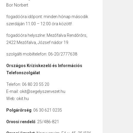
Bor Norbert
fogadóóra időpont: minden hónap második
szerdáján 11:00 – 12:00 óra között!
fogadóóra helyszíne: Mezőfalva Rendőrőrs,
2422 Mezőfalva, József nádor 19.
szolgálti mobiltelefon: 06-20/2777638
Országos Kríziskezelő és Információs
Telefonszolgálat
Telefon: 06 80 20 55 20
E-mail: okit@segelyszervezet.hu
Web: okit.hu
Polgárőrség
: 06 30 621 0235
Orvosi rendelő
: 25/486-821