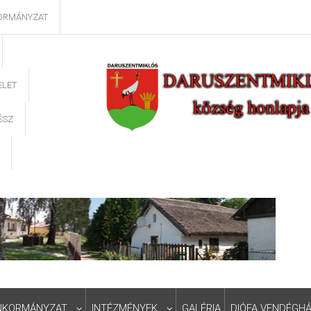
ORMÁNYZAT
ELET
ÉSZ
NKORMÁNYZAT
INTÉZMÉNYEK
GALÉRIA
DIÓFA VENDÉGH