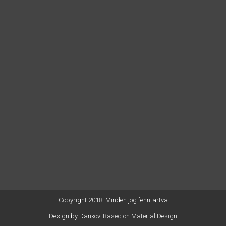
minimálbér
[1]
100{2e2132c57169493451ab3c5540ec278301c
ára (127.500 Ft-ra) emelkedett;
ab) is jogosulttá váltak legalább 2 évre vállalt ÖTT
jogviszony létesítése esetén egyszeri szerződéskötési
díjra
[2]
, melynek mértéke esetükben a honvédelmi
illetményalap
75{2e2132c57169493451ab3c5540ec278301c5498b2365035c
a (31.215 Ft);
a) 5. §-a értelmében a
szerződéskötési díjat
– az
eddigi gyakorlattól eltérően – a
szerződés aláírását
követő 4. hónap 5. napjáig kell folyósítani
(ezt a
szabályt már a 2017. április 1. és a Mód. hatálybalépése
közötti időszakban létesült ÖTT jogviszony esetében is
alkalmazni kell);
Az MH ÖTT feladatrendszere béke időszakban:
Copyright 2018. Minden jog fenntartva
Design by
Dankov
. Based on Material Design
Készenlét: