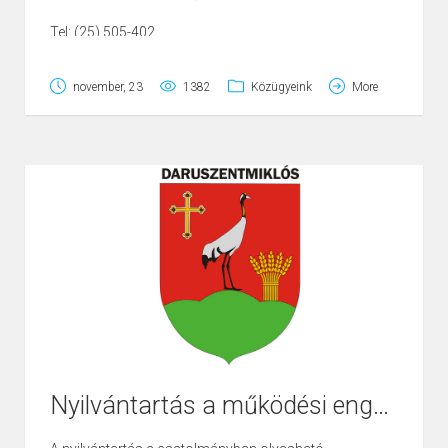
Tel: (25) 505-402.
Fax:(25) 505-403.
november, 23
1382
Közügyeink
More
Pulainé Varga Gabriella
, jegyző.
Email:
jegyzo@daruszentmiklos.hu
Győriné Tar Edit,
adóügyi előadó: adóügyek,
szabálysértési ügyek, anyakönyvvezetés, népesség-
nyilvántartási feladatok.
Email:
ado@daruszentmiklos.hu
Balázsné Pető Adrienn
, igazgatási előadó: iktatás,
postabontás, irattározás, jegyzőkönyvvezetés,
népesség-nyilvántartási feladatok, földhaszonbérlet
ügyek, jegyzőkönyvvezetés, határozatok, rendeletek
nyilvántartása, a szigorú számadású nyomtatványok
Nyilvántartás a működési engedéllyel rendelkező üzletekről
nyilvántartása, a szabadság-nyilvántartás,
hirdetmények kezelése, sajtóreferensi tevékenység.