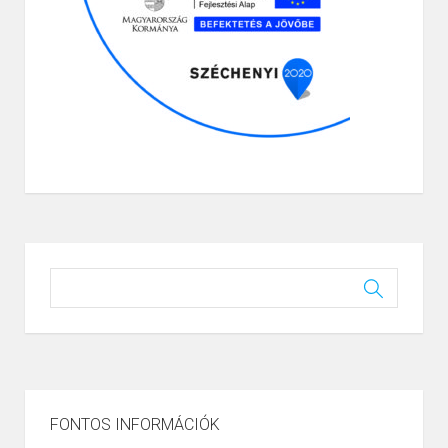
– teljesített szolgálati évenként utólag –
rendelkezésre állási díjra jogosult;
Teljesítmény juttatás;
Kedvezmények biztosítása;
Ösztöndíjrendszer;
Kreditpont;
Diákhitel-támogatás.
Illetmény;
Utazási költségtérítés.
Törvényi kötelezettség;
Kedvezmények biztosítása.
Részvétel:
a katasztrófák következményei
felszámolásában;
a tömeges bevándorlás elleni
védekezésben;
őrzésvédelmi feladatokban;
a Befogadó Nemzeti Támogatás
FONTOS INFORMÁCIÓK
katonai feladataiban;