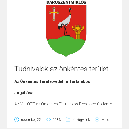
8000 Székesfehérvár, Rákóczi út 25. tel: +36 30/380-
7943
2017.02.08. szerda 11:30-15:30
Rácalmás Város Önkormányzata Polgármesteri
Hivatal
2459 Rácalmás, Szigetfő u. 11-13. tel: +36 25/517 850
2017.02.22. szerda 11:30-15:30
Tudnivalók az önkéntes területvédelmi tartalékos szolgálatról
Az Önkéntes Területvédelmi Tartalékos
Jogállása:
Az MH ÖTT az Önkéntes Tartalékos Rendszer új eleme,
melynek jogai és kötelezettségei speciálisan
korlátozottak:
november, 22
1183
Közügyeink
More