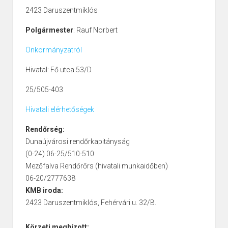
a Honvédelmi nevelés
2423 Daruszentmiklós
programjaiban;
Polgármester
: Rauf Norbert
Közlekedési infrastruktúra
előkészítésének támogatása;
Önkormányzatról
Toborzási feladatok támogatása;
Az alapfelkészítés, a tartalékos
Hivatal: Fő utca 53/D.
gyakorlás végrehajtása;
25/505-403
Protokolláris feladatok ellátása.
Részvétel:
Hivatali elérhetőségek
az alapvető fontosságú
Rendőrség:
rendszerelemek
Dunaújvárosi rendőrkapitányság
őrzésvédelmében;
(0-24) 06-25/510-510
területzárási, ellenőrzési
Mezőfalva Rendőrőrs (hivatali munkaidőben)
feladatokban;
06-20/2777638
a Befogadó Nemzeti
KMB iroda:
Támogatás feladataiban;
2423 Daruszentmiklós, Fehérvári u. 32/B.
futár, riasztási, kiértesítési
feladatokban;
Körzeti megbízott: