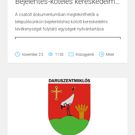
Bejelentés-köteles kereskedelmi egységek
A csatolt dokumentumban megtekinthetők a
településünkön bejelentéshez kötött kereskedelmi
tevékenységet folytató egységek nyilvántartása.
november, 23
1135
Közügyeink
More
bejelntskttev.pdf