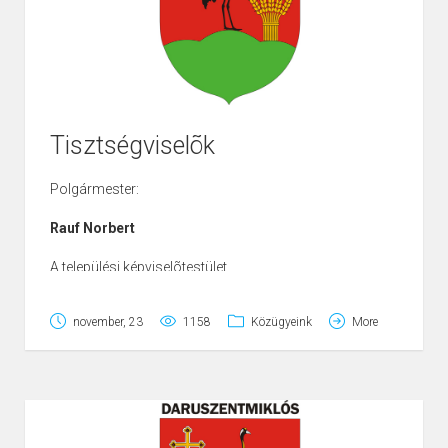
Nyugdíjasoknak
– szociális étkeztetés
– házi szociális gondozás
Tisztségviselõk
Polgármester:
Rauf Norbert
A települési képviselõtestület
tagjainak száma :
november, 23
1158
Közügyeink
More
6 fõ
Csordásné Makra Katalin FÜGGETLEN
Fogarasi Béla FÜGGETLEN
Kiss Jánosné FIDESZ