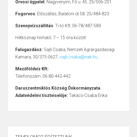
Orvosi ügyelet
: Nagyvenyim, Fő u. 45. 25/506-201
élelmezés
i ellátás
egyes szociális
Fogorvos
: Előszállás, Balatoni út 58. 25/484-823
támogatások
leszolgált évenként
Szennyvízszállítás
: Ti-tó Kft. 06-78/487-589
(365 nap után) utólag
Hétköznap hívható: 7 – 15 óra között
fizetendő
rendelkezésre
állási díj
összege a
Falugazdász:
Sajti Csaba, Nemzeti Agrárgazdasági
mindenkori minimálbér
Kamara, 30/375-0627,
sajti.csaba@nak.hu
100{2e2132c57169493451ab3
a (jelenleg 127.500,- Ft)
Mezőföldvíz Kft:
jogosultak legalább két
Telefonszám: 06-80-442-442
évre vállalt ÖTT
Daruszentmiklós Község Önkormányzata
jogviszony létesítése
Adatvédelmi tisztviselője:
Takács-Csaba Erika
esetén
egyszeri
szerződéskötési
díj
ra, melynek mértéke
a mindenkori
honvédelmi
illetményalap