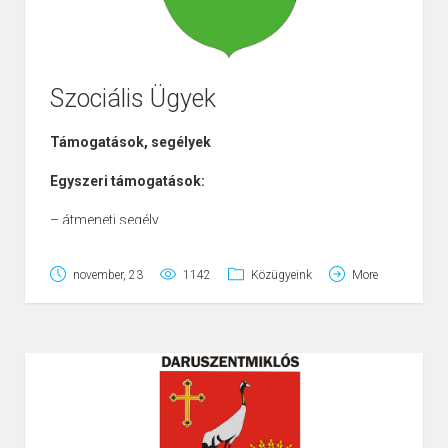
Szociális Ügyek
Támogatások, segélyek
Egyszeri támogatások:
– átmeneti segély
– temetési segély
– rendkívüli gyermekvédelmi támogatás
november, 23
1142
Közügyeink
More
Rendszeres támogatások:
– rendszeres szociális segély
– ápolási díj
– idõskorúak járadéka
– lakásfenntartási támogatás