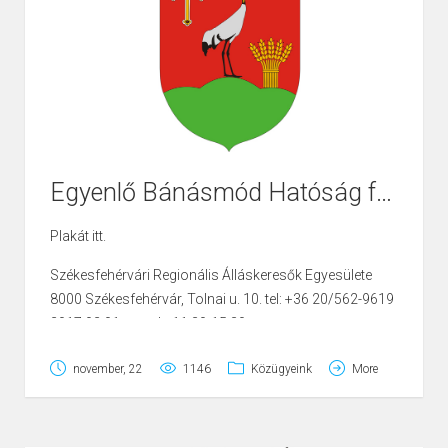
Kaszás Imre FÜGGETLEN
Markovics Ferencné FÜGGETLEN
Pető János András FÜGGETLEN
Egyenlő Bánásmód Hatóság februári ügyfélfogadása
Plakát itt.
Székesfehérvári Regionális Álláskeresők Egyesülete
8000 Székesfehérvár, Tolnai u. 10. tel: +36 20/562-9619
2017.02.01. szerda 11:30-15:30
2017.02.15. szerda 11:30-15:30
november, 22
1146
Közügyeink
More
(bejárat az iskolaudvar felöli oldalon)
Fejér Megyei Család, Esélyteremtési és Önkéntes Ház