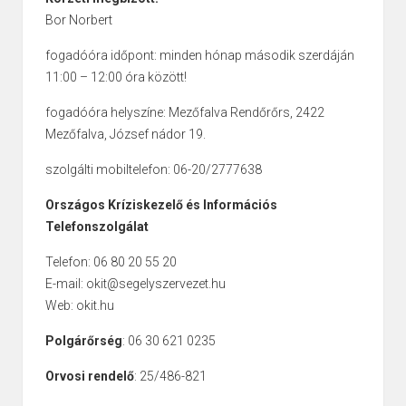
védelem műszaki
Bor Norbert
előkészítésében;
hátországvédelmi feladatok
fogadóóra időpont: minden hónap második szerdáján
végrehajtásában;
11:00 – 12:00 óra között!
felderítési feladatokban;
Szállítási, Evakuálási,
fogadóóra helyszíne: Mezőfalva Rendőrőrs, 2422
feladatok végrehajtásának
Mezőfalva, József nádor 19.
támogatása;
szolgálti mobiltelefon: 06-20/2777638
Mozgásszabadság
fenntartásának segítése.
Országos Kríziskezelő és Információs
a behívás idejére:
Telefonszolgálat
az illetmény
ként a
rendszeresített
Telefon: 06 80 20 55 20
beosztásnak megfelelő
E-mail: okit@segelyszervezet.hu
alapilletmény
Web: okit.hu
elhelyezés
Polgárőrség
: 06 30 621 0235
(szállás)
biztosítása
térítésmentes
Orvosi rendelő
: 25/486-821
ruházat
i ellátás