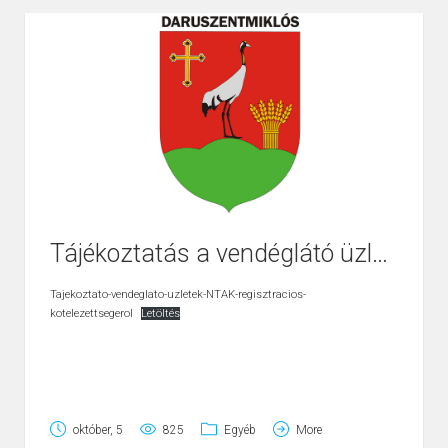
Tájékoztatás a vendéglátó üzletek NTAK regisztrációjáról
Tajekoztato-vendeglato-uzletek-NTAK-regisztracios-
kotelezettsegerol
Letöltés
október, 5
825
Egyéb
More