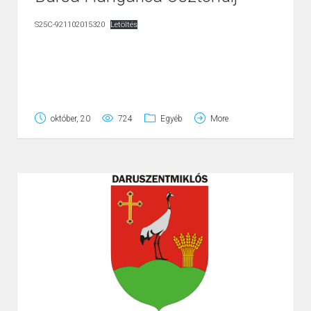
S25C-921102015320
Letöltés
október, 20
724
Egyéb
More