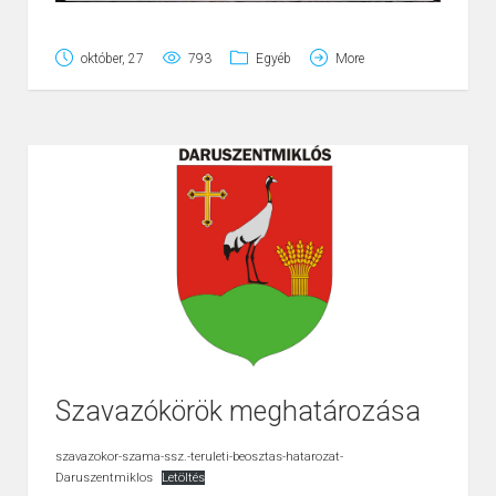
október, 27
793
Egyéb
More
Szavazókörök meghatározása
szavazokor-szama-ssz.-teruleti-beosztas-hatarozat-
Daruszentmiklos
Letöltés