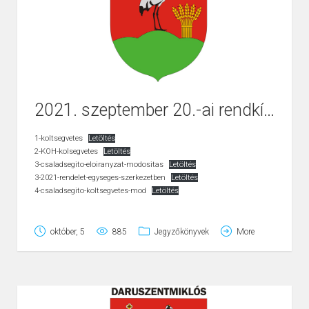
2021. szeptember 20.-ai rendkívüli nyílt ülés jegyzőkönyve
1-koltsegvetes
Letöltés
2-KOH-kolsegvetes
Letöltés
3-csaladsegito-eloiranyzat-modositas
Letöltés
3-2021-rendelet-egyseges-szerkezetben
Letöltés
4-csaladsegito-koltsegvetes-mod
Letöltés
5-koltsegvetes-modositas
Letöltés
6-ovoda-koltsegvetes
Letöltés
7-gordulo-fejlesztesi-terv
Letöltés
október, 5
885
Jegyzőkönyvek
More
8-Bursa-Hungarica
Letöltés
9-kozmeghallgatas
Letöltés
10-Falulanc-ugyved-es-kozjegyzo
Letöltés
11-Tanyagondnoki-busz-beszerzes
Letöltés
12-ovoda-pedagogus-allas-letrehozasa
Letöltés
14-2021-onk-rendelet
Letöltés