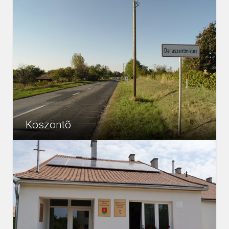
Köszöntõ
Szeretettel köszöntjük településünk honlapján, amely
4537
Egyéb
azzal a kettős céllal jött létre, hogy egyfelől bemutassuk
településünk látnivalóit, nevezetességeit, kulturális
életünket minden...