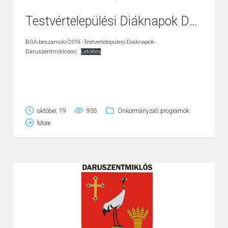
Testvértelepülési Diáknapok Daruszentmiklóson
BGA-beszamolo-2019.-Testvertelepulesi-Diaknapok-
Daruszentmikloson
Letöltés
október, 19
935
Önkormányzati programok
More