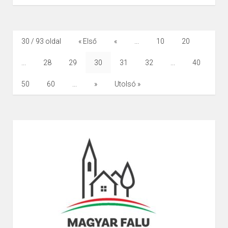
30 / 93 oldal
« Első
«
...
10
20
...
28
29
30
31
32
...
40
50
60
...
»
Utolsó »