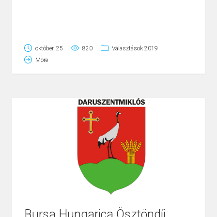
október, 25
820
Választások 2019
More
Bursa Hungarica Ösztöndíj