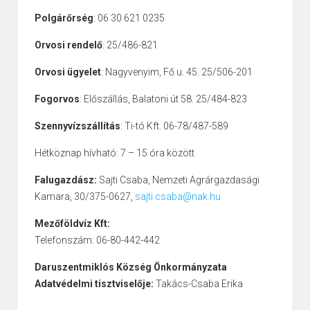
Polgárőrség
: 06 30 621 0235
Orvosi rendelő
: 25/486-821
Orvosi ügyelet
: Nagyvenyim, Fő u. 45. 25/506-201
Fogorvos
: Előszállás, Balatoni út 58. 25/484-823
Szennyvízszállítás
: Ti-tó Kft. 06-78/487-589
Hétköznap hívható: 7 – 15 óra között
Falugazdász:
Sajti Csaba, Nemzeti Agrárgazdasági
Kamara, 30/375-0627,
sajti.csaba@nak.hu
Mezőföldvíz Kft:
Telefonszám: 06-80-442-442
Daruszentmiklós Község Önkormányzata
Adatvédelmi tisztviselője:
Takács-Csaba Erika