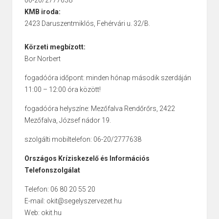
06-20/2777638
KMB iroda:
2423 Daruszentmiklós, Fehérvári u. 32/B.
Körzeti megbízott:
Bor Norbert
fogadóóra időpont: minden hónap második szerdáján
11:00 – 12:00 óra között!
fogadóóra helyszíne: Mezőfalva Rendőrőrs, 2422
Mezőfalva, József nádor 19.
szolgálti mobiltelefon: 06-20/2777638
Országos Kríziskezelő és Információs
Telefonszolgálat
Telefon: 06 80 20 55 20
E-mail: okit@segelyszervezet.hu
Web: okit.hu