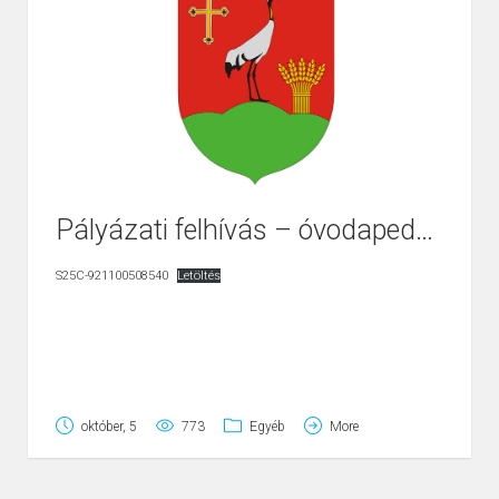
jegyzokonyv
Letöltés
Pályázati felhívás – óvodapedagógus munkakör betöltésre
S25C-921100508540
Letöltés
október, 5
773
Egyéb
More