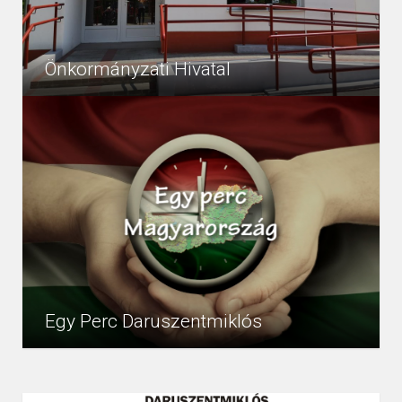
Önkormányzati Hivatal
Az Önkormányzati Hivatal a Kisapostagi Közös
152302
Egyéb
Önkormányzati Hivatal (továbbiakban: Hivatal)
szervezeteként működik 2020. január 1-től kezdődően.
A Hivatal működésében érintett:...
Egy Perc Daruszentmiklós
Szép kisfilm készült településünkről, megtekintehető itt:
10525
Egyéb
http://www.youtube.com/watch?v=bA0MBW5-_Ww