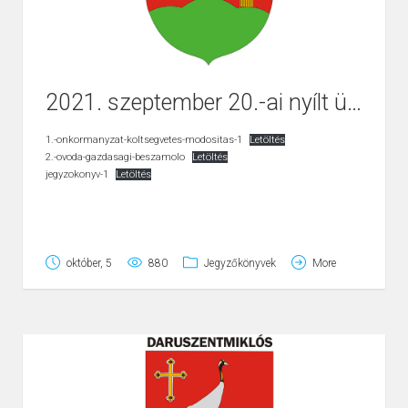
2021. szeptember 20.-ai nyílt ülés jegyzőkönyve
1.-onkormanyzat-koltsegvetes-modositas-1
Letöltés
2.-ovoda-gazdasagi-beszamolo
Letöltés
jegyzokonyv-1
Letöltés
október, 5
880
Jegyzőkönyvek
More