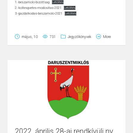
1.-beszamolo-bizottsag
Letöltés
A projekt tervezett befejezési dátuma:
2022.09.30.
2.-koltesgvetes-modositas-2021
Letöltés
3.-gazdalkodas-beszamolo-2021
Letöltés
A projektazonosító száma:
3286091254
május, 10
731
Jegyzőkönyvek
More
2022. április 28-ai rendkívüli nyílt ülés