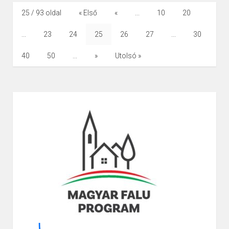
25 / 93 oldal
« Első
«
...
10
20
...
23
24
25
26
27
...
30
40
50
...
»
Utolsó »