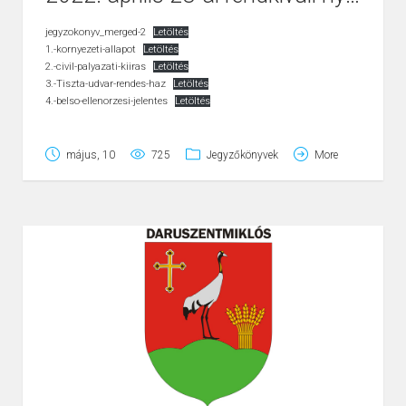
jegyzokonyv_merged-2
Letöltés
1.-kornyezeti-allapot
Letöltés
2.-civil-palyazati-kiiras
Letöltés
3.-Tiszta-udvar-rendes-haz
Letöltés
4.-belso-ellenorzesi-jelentes
Letöltés
5.-kulteruleti-ut-kivitelezo-kivalasztasa
Letöltés
6.-polgarorseg-gepjarmu-beszerzes
Letöltés
május, 10
725
Jegyzőkönyvek
More