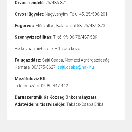
Orvosi rendelő
: 25/486-821
Orvosi ügyelet
: Nagyvenyim, Fő u. 45. 25/506-201
Fogorvos
: Előszállás, Balatoni út 58. 25/484-823
Szennyvízszállítás
: Ti-tó Kft. 06-78/487-589
Hétköznap hívható: 7 – 15 óra között
Falugazdász:
Sajti Csaba, Nemzeti Agrárgazdasági
Kamara, 30/375-0627,
sajti.csaba@nak.hu
Mezőföldvíz Kft:
Telefonszám: 06-80-442-442
Daruszentmiklós Község Önkormányzata
Adatvédelmi tisztviselője:
Takács-Csaba Erika