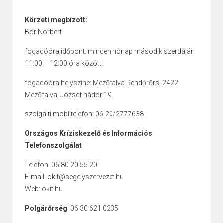
Körzeti megbízott:
Bor Norbert
fogadóóra időpont: minden hónap második szerdáján
11:00 – 12:00 óra között!
fogadóóra helyszíne: Mezőfalva Rendőrőrs, 2422
Mezőfalva, József nádor 19.
szolgálti mobiltelefon: 06-20/2777638
Országos Kríziskezelő és Információs
Telefonszolgálat
Telefon: 06 80 20 55 20
E-mail: okit@segelyszervezet.hu
Web: okit.hu
Polgárőrség
: 06 30 621 0235