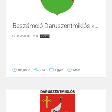
Beszámoló Daruszentmiklós környezeti állapotáról
S25C-922050213250
Letöltés
május, 2
761
Egyéb
More