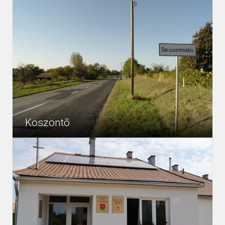
Köszöntõ
Szeretettel köszöntjük településünk honlapján, amely
4485
Egyéb
azzal a kettős céllal jött létre, hogy egyfelől bemutassuk
településünk látnivalóit, nevezetességeit, kulturális
életünket minden...