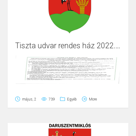
Tiszta udvar rendes ház 2022. cím elnyerésére
május, 2
739
Egyéb
More