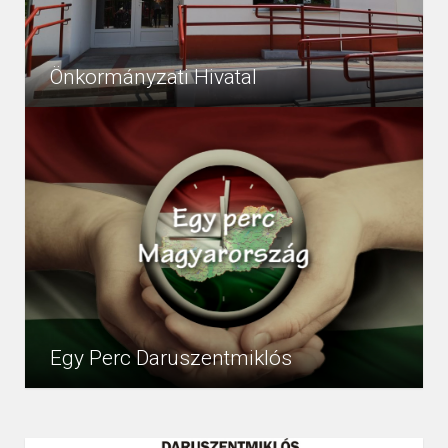
Önkormányzati Hivatal
Az Önkormányzati Hivatal a Kisapostagi Közös
152124
Egyéb
Önkormányzati Hivatal (továbbiakban: Hivatal)
szervezeteként működik 2020. január 1-től kezdődően.
A Hivatal működésében érintett:...
Egy Perc Daruszentmiklós
Szép kisfilm készült településünkről, megtekintehető itt:
10482
Egyéb
http://www.youtube.com/watch?v=bA0MBW5-_Ww