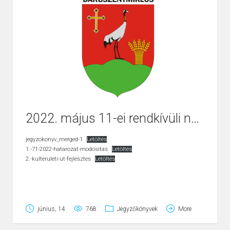
2022. május 11-ei rendkívüli nyílt ülés
jegyzokonyv_merged-1
Letöltés
1.-71-2022-hatarozat-modositas
Letöltés
2.-kulteruleti-ut-fejlesztes
Letöltés
június, 14
768
Jegyzőkönyvek
More