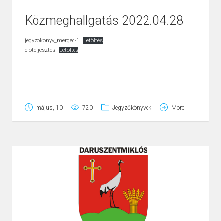
Közmeghallgatás 2022.04.28
jegyzokonyv_merged-1
Letöltés
eloterjesztes
Letöltés
május, 10
720
Jegyzőkönyvek
More