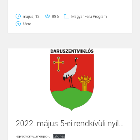
rövid összefoglalója
május, 12
886
Magyar Falu Program
Kedvezményezett neve:
Daruszentmiklós Község
More
Önkormányzata
Projekt címe:
Közterület karbantartását szolgáló
eszközbeszerzés Daruszentmiklóson
Szerződött támogatás összege:
11.092.180,- Ft
Támogatás mértéke:
100%
A projekt tartalmának bemutatása:
Daruszentmiklós Község Önkormányzata a Magyar
falu Program keretében a meghirdetett Kommunális
eszköz beszerzése című alprogram keretében, a
belterületi utak, közterületek kezelését, karbantartását,
2022. május 5-ei rendkívüli nyílt ülés
rendszeres felújítását biztosító kisteherautó
beszerzésére nyert támogatást.
jegyzokonyv_merged-3
Letöltés